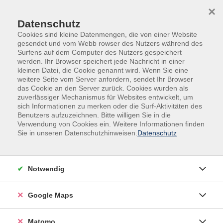
Skip to main content
Skip to page footer
×
Datenschutz
Cookies sind kleine Datenmengen, die von einer Website
gesendet und vom Webb rowser des Nutzers während des
Surfens auf dem Computer des Nutzers gespeichert
werden. Ihr Browser speichert jede Nachricht in einer
kleinen Datei, die Cookie genannt wird. Wenn Sie eine
weitere Seite vom Server anfordern, sendet Ihr Browser
das Cookie an den Server zurück. Cookies wurden als
zuverlässiger Mechanismus für Websites entwickelt, um
A
B
C
D
E
F
G
H
J
K
L
sich Informationen zu merken oder die Surf-Aktivitäten des
Benutzers aufzuzeichnen. Bitte willigen Sie in die
Verwendung von Cookies ein. Weitere Informationen finden
M
N
O
P
R
S
T
U
V
W
Y
Sie in unseren Datenschutzhinweisen.
Datenschutz
Z
A
Notwendig
Albert, Irina
Google Maps
Altemeier, Stephan
(Digital-Berater, Philosoph )
Matomo