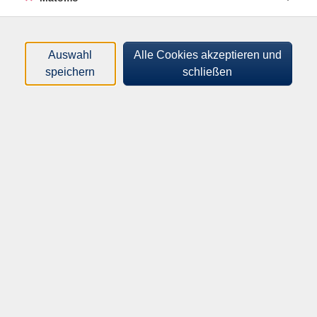
Altemeier, Stephan
(Digital-Berater, Philosoph)
Appelmann, Markus
Auswahl
Alle Cookies akzeptieren und
B
speichern
schließen
Baderschneider, Kerstin
(Dekanin der Ev. Stadtkirche
Kitzingen)
Bähr, Kirsten
(Umweltreferentin VerbraucherService
Bayern, Beratungsstelle Würzburg)
Ballmann, Heike
Bartmann, Ulrich
(Psychologischer Psychotherapeut,
Supervisor für Verhaltenstherapie )
Baumann, Roswitha
(Luna Yoga-Lehrerin, Pilates-
Trainerin )
Baumann, Roswitha
(Luna Yoga-Lehrerin, Pilates-