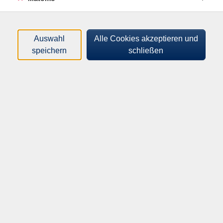
Öffnungszeiten
Auswahl
Alle Cookies akzeptieren und
Montag
speichern
schließen
09:00–12:00 Uhr
14:00–17:00 Uhr
Dienstag
13:00–17:00 Uhr
Mittwoch
09:00–13:00 Uhr
Donnerstag
09:00–17:00 Uhr
Freitag
09:00–13:00 Uhr
Volkshochschule Ochsenfurt e.V.
Kirchplatz 2