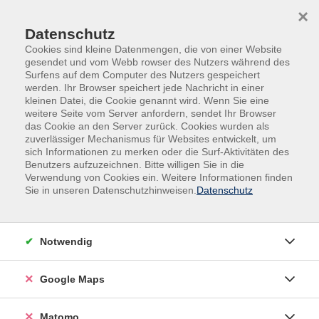
Skip to main content
Skip to page footer
×
Datenschutz
Cookies sind kleine Datenmengen, die von einer Website
gesendet und vom Webb rowser des Nutzers während des
Surfens auf dem Computer des Nutzers gespeichert
werden. Ihr Browser speichert jede Nachricht in einer
kleinen Datei, die Cookie genannt wird. Wenn Sie eine
weitere Seite vom Server anfordern, sendet Ihr Browser
Der Dozent konnte nicht gefunden werden.
das Cookie an den Server zurück. Cookies wurden als
zuverlässiger Mechanismus für Websites entwickelt, um
sich Informationen zu merken oder die Surf-Aktivitäten des
Benutzers aufzuzeichnen. Bitte willigen Sie in die
Verwendung von Cookies ein. Weitere Informationen finden
Sie in unseren Datenschutzhinweisen.
Datenschutz
Volkshochschule Kitzingen
Hindenburgring Süd 3
97318 Kitzingen
Notwendig
Telefon:
09321 20191-0
Google Maps
Telefax:
09321 209191
9
E-Mail:
vhs@stadt-kitzingen.de
Matomo