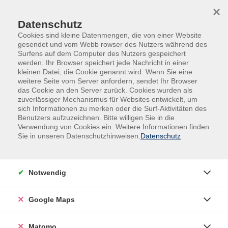
Skip to main content
Skip to page footer
×
Datenschutz
Cookies sind kleine Datenmengen, die von einer Website
gesendet und vom Webb rowser des Nutzers während des
Surfens auf dem Computer des Nutzers gespeichert
werden. Ihr Browser speichert jede Nachricht in einer
kleinen Datei, die Cookie genannt wird. Wenn Sie eine
Unsere Geschäftsstellen
weitere Seite vom Server anfordern, sendet Ihr Browser
das Cookie an den Server zurück. Cookies wurden als
vhs Kitzingen
vhs
zuverlässiger Mechanismus für Websites entwickelt, um
sich Informationen zu merken oder die Surf-Aktivitäten des
Ochsenfurt
Benutzers aufzuzeichnen. Bitte willigen Sie in die
Verwendung von Cookies ein. Weitere Informationen finden
vhs im Landkreis Kitzingen
vhs
Sie in unseren Datenschutzhinweisen.
Datenschutz
Ochsenfurt in der Umgebung
Unser Verbund
Notwendig
Zwei Städte und 10 Außenstellengemeinden - seit 2018
Google Maps
arbeiten die Volkshochschulen Kitzingen und Ochsenfurt
im Verbund zusammen und bündeln für die Bürgerinnen und
Bürger im südlichen Maindreieck Angebote der
Matomo