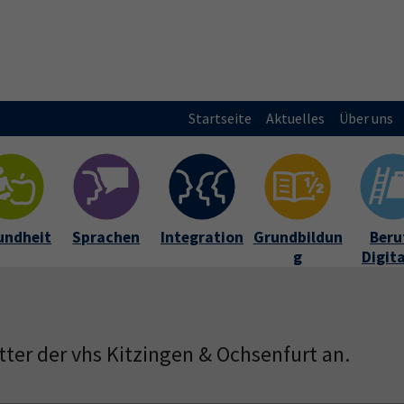
Startseite
Aktuelles
Über uns
undheit
Sprachen
Integration
Grundbildun
Beruf
g
Digit
tter der vhs Kitzingen & Ochsenfurt an.