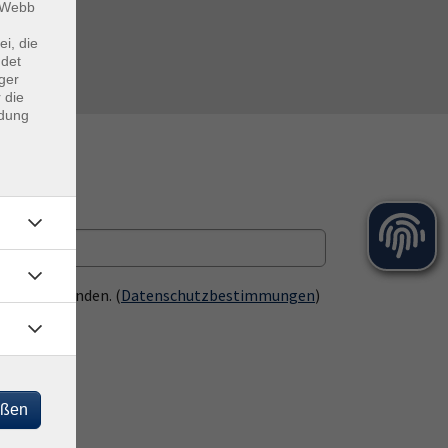
m Webb
ei, die
ndet
ger
 die
ndung
 einverstanden. (
Datenschutzbestimmungen
)
eßen