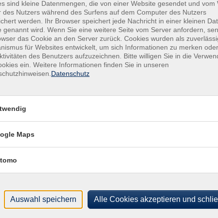
es sind kleine Datenmengen, die von einer Website gesendet und vo
r des Nutzers während des Surfens auf dem Computer des Nutzers
chert werden. Ihr Browser speichert jede Nachricht in einer kleinen Dat
llt werden.
 genannt wird. Wenn Sie eine weitere Seite vom Server anfordern, se
owser das Cookie an den Server zurück. Cookies wurden als zuverlässi
ismus für Websites entwickelt, um sich Informationen zu merken oder
ktivitäten des Benutzers aufzuzeichnen. Bitte willigen Sie in die Verwe
okies ein. Weitere Informationen finden Sie in unseren
schutzhinweisen.
Datenschutz
twendig
ogle Maps
ich mit der Verarbeitung gemäß unseren Datenschutzbestimmungen
tomo
Auswahl speichern
Alle Cookies akzeptieren und schli
llt werden.