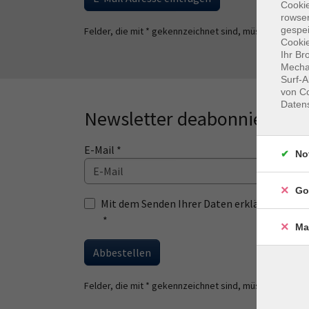
Cooki
rowse
gespei
Felder, die mit * gekennzeichnet sind, müssen ausgefü
Cookie
Ihr Br
Mechan
Surf-A
von Co
Daten
Newsletter deabonnieren
E-Mail *
No
Go
Mit dem Senden Ihrer Daten erklären Sie s
*
Ma
Abbestellen
Felder, die mit * gekennzeichnet sind, müssen ausgefü