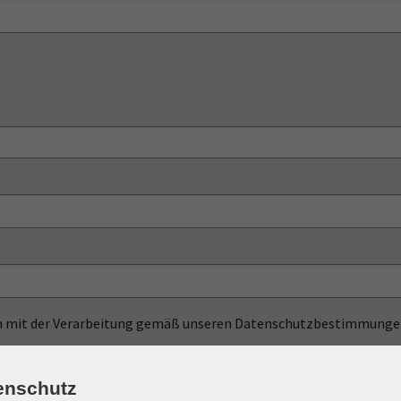
ich mit der Verarbeitung gemäß unseren Datenschutzbestimmungen
n
Datenschutzbestimmungen
.
enschutz