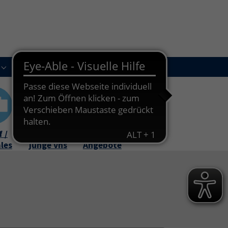
(current)
Kursleitungen
Newsletter
Kontakt
Submenu for "Über uns"
Submenu for "Kursleitungen"
 /
Familie /
Online-
ales
junge vhs
Angebote