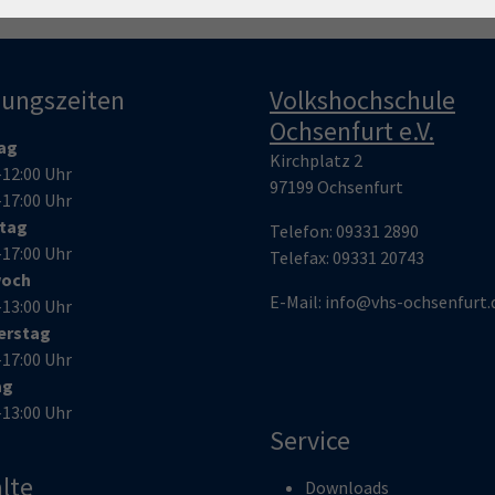
nungszeiten
Volkshochschule
Ochsenfurt e.V.
ag
Kirchplatz 2
–12:00 Uhr
97199 Ochsenfurt
–17:00 Uhr
stag
Telefon:
09331 2890
–17:00 Uhr
Telefax:
09331 20743
woch
E-Mail:
info@vhs-ochsenfurt.
–13:00 Uhr
erstag
–17:00 Uhr
ag
–13:00 Uhr
Service
lte
Downloads