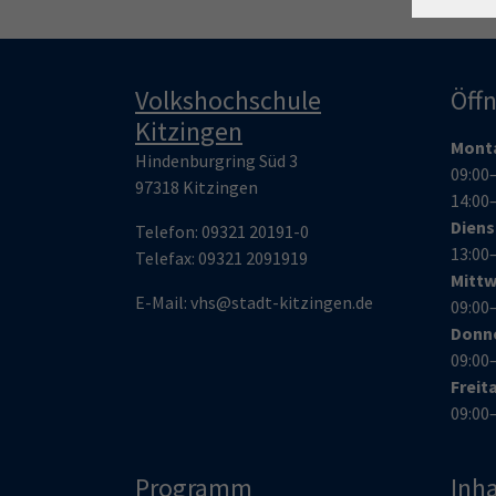
Volkshochschule
Öff
Kitzingen
Mont
Hindenburgring Süd 3
09:00
97318 Kitzingen
14:00
Dien
Telefon:
09321 20191-0
13:00
Telefax:
09321 209191
9
Mitt
E-Mail:
vhs@stadt-kitzingen.de
09:00
Donn
09:00
Freit
09:00
Programm
Inha