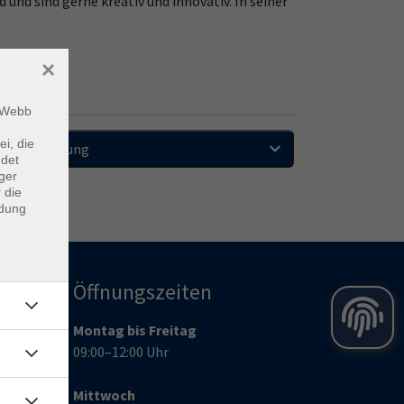
und sind gerne kreativ und innovativ. In seiner
×
m Webb
ei, die
Sortierung
ndet
ger
 die
ndung
Öffnungszeiten
Montag bis Freitag
09:00–12:00 Uhr
Mittwoch