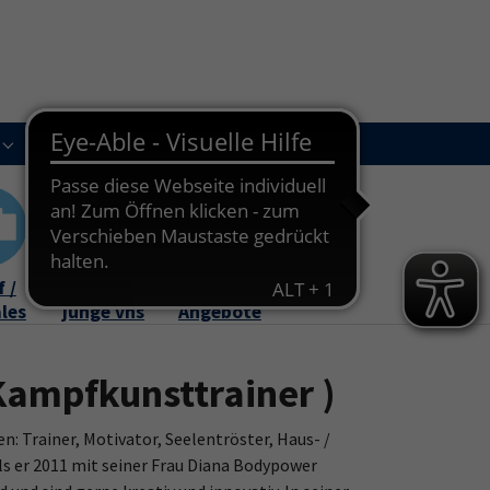
Kursleitungen
Newsletter
Kontakt
Submenu for "Über uns"
Submenu for "Kursleitungen"
 /
Familie /
Online-
ales
junge vhs
Angebote
Kampfkunsttrainer )
: Trainer, Motivator, Seelentröster, Haus- /
s er 2011 mit seiner Frau Diana Bodypower