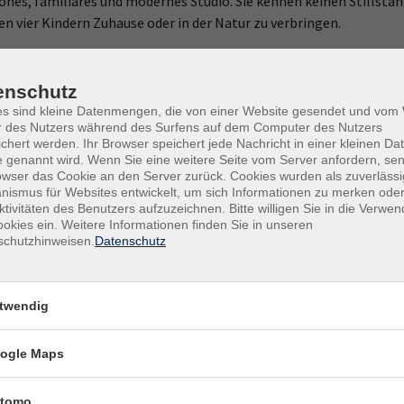
nes, familiäres und modernes Studio. Sie kennen keinen Stillstand 
inen vier Kindern Zuhause oder in der Natur zu verbringen.
enschutz
es sind kleine Datenmengen, die von einer Website gesendet und vo
r des Nutzers während des Surfens auf dem Computer des Nutzers
chert werden. Ihr Browser speichert jede Nachricht in einer kleinen Dat
 genannt wird. Wenn Sie eine weitere Seite vom Server anfordern, se
owser das Cookie an den Server zurück. Cookies wurden als zuverlässi
ismus für Websites entwickelt, um sich Informationen zu merken oder
ktivitäten des Benutzers aufzuzeichnen. Bitte willigen Sie in die Verwe
okies ein. Weitere Informationen finden Sie in unseren
schutzhinweisen.
Datenschutz
nungszeiten
Volkshochschule
twendig
Ochsenfurt e.V.
ag
Kirchplatz 2
–12:00 Uhr
ogle Maps
97199 Ochsenfurt
–17:00 Uhr
stag
Telefon:
09331 2890
tomo