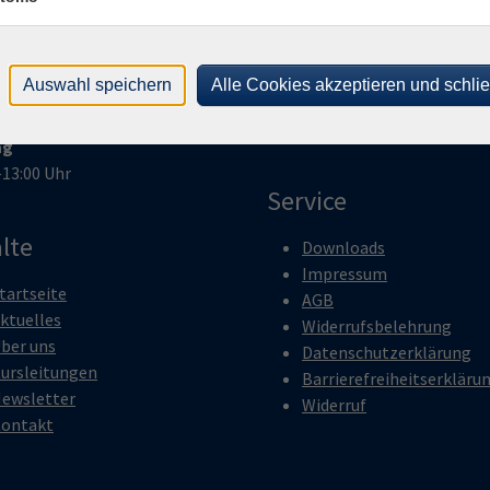
–17:00 Uhr
Telefax:
09331 20743
woch
E-Mail:
info@vhs-ochsenfurt.
–13:00 Uhr
Auswahl speichern
Alle Cookies akzeptieren und schli
erstag
–17:00 Uhr
ag
–13:00 Uhr
Service
lte
Downloads
Impressum
tartseite
AGB
ktuelles
Widerrufsbelehrung
ber uns
Datenschutzerklärung
ursleitungen
Barrierefreiheitserkläru
ewsletter
Widerruf
ontakt