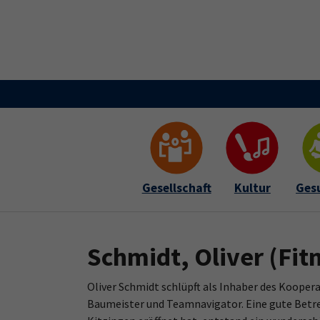
Skip to main content
Skip to page footer
Gesellschaft
Kultur
Ges
Schmidt, Oliver
(Fit
Oliver Schmidt schlüpft als Inhaber des Kooper
Baumeister und Teamnavigator. Eine gute Betre