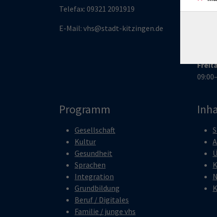
13:00
Telefax:
09321 209191
9
Mitt
E-Mail:
vhs@stadt-kitzingen.de
09:00
Donn
09:00
Freit
09:00
Programm
Inha
Gesellschaft
S
Kultur
A
Gesundheit
Ü
Sprachen
K
Integration
N
Grundbildung
K
Beruf / Digitales
Familie / junge vhs