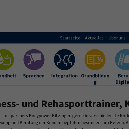
Startseite
Aktuelles
Über uns
undheit
Sprachen
Integration
Grundbildun
Beruf
g
Digit
ness- und Rehasporttrainer, 
ationspartners Bodypower Kitzingen gerne in verschiedenste Rollen
uung und Beratung der Kunden liegt ihm besonders am Herzen. Al