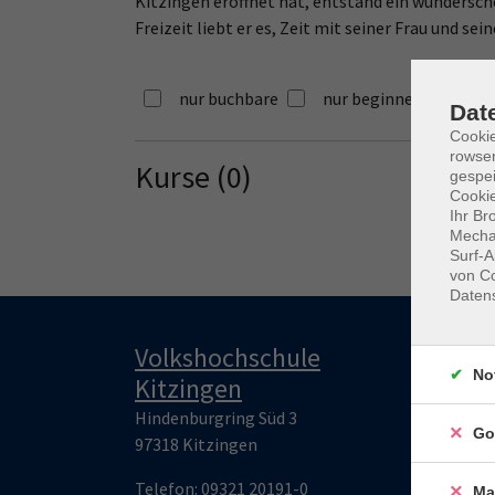
Kitzingen eröffnet hat, entstand ein wunderschö
Freizeit liebt er es, Zeit mit seiner Frau und se
nur buchbare
nur beginnende
Dat
Cooki
rowse
Kurse (
0
)
Loading...
gespei
Cookie
Ihr Br
Mechan
Surf-A
von Co
Daten
Volkshochschule
Öff
No
Kitzingen
Mont
Hindenburgring Süd 3
09:00
Go
97318 Kitzingen
14:00
Dien
Telefon:
09321 20191-0
Ma