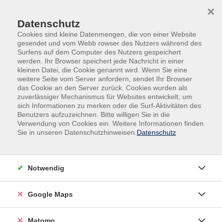
Skip to main content
Skip to page footer
×
Datenschutz
Cookies sind kleine Datenmengen, die von einer Website
gesendet und vom Webb rowser des Nutzers während des
Surfens auf dem Computer des Nutzers gespeichert
werden. Ihr Browser speichert jede Nachricht in einer
kleinen Datei, die Cookie genannt wird. Wenn Sie eine
Zimmermann, Fiona
weitere Seite vom Server anfordern, sendet Ihr Browser
das Cookie an den Server zurück. Cookies wurden als
zuverlässiger Mechanismus für Websites entwickelt, um
sich Informationen zu merken oder die Surf-Aktivitäten des
Filter
Benutzers aufzuzeichnen. Bitte willigen Sie in die
Verwendung von Cookies ein. Weitere Informationen finden
nur buchbare
nur beginnende
Sie in unseren Datenschutzhinweisen.
Datenschutz
Loading...
Kurse (
0
)
Notwendig
Sortierung
Google Maps
Matomo