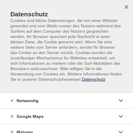
Skip to main content
Skip to page footer
×
Datenschutz
Cookies sind kleine Datenmengen, die von einer Website
gesendet und vom Webb rowser des Nutzers während des
Surfens auf dem Computer des Nutzers gespeichert
werden. Ihr Browser speichert jede Nachricht in einer
kleinen Datei, die Cookie genannt wird. Wenn Sie eine
weitere Seite vom Server anfordern, sendet Ihr Browser
Der Dozent konnte nicht gefunden werden.
das Cookie an den Server zurück. Cookies wurden als
zuverlässiger Mechanismus für Websites entwickelt, um
sich Informationen zu merken oder die Surf-Aktivitäten des
Benutzers aufzuzeichnen. Bitte willigen Sie in die
Verwendung von Cookies ein. Weitere Informationen finden
Sie in unseren Datenschutzhinweisen.
Datenschutz
Volkshochschule Kitzingen
Hindenburgring Süd 3
97318 Kitzingen
Notwendig
Telefon:
09321 20191-0
Google Maps
Telefax:
09321 209191
9
E-Mail:
vhs@stadt-kitzingen.de
Matomo