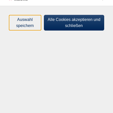
Öffnungszeiten
Auswahl
Alle Cookies akzeptieren und
Montag
speichern
schließen
09:00–12:00 Uhr
14:00–17:00 Uhr
Dienstag
13:00–17:00 Uhr
Mittwoch
09:00–13:00 Uhr
Donnerstag
09:00–17:00 Uhr
Freitag
09:00–13:00 Uhr
Volkshochschule Ochsenfurt e.V.
Kirchplatz 2