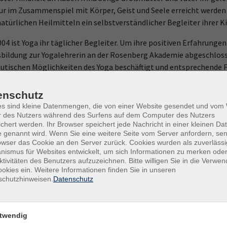
nur im Zusammenspiel mit Körper, Geist und Seele erreicht werden
türlichen Heilmitteln ein selbstverständlicher Begleiter ihrer K
04 ist Yoga ihr täglicher Begleiter. Um ihre positiven Erfahrunge
bildung zur Yogalehrerin an der Rosenberg Akademie abgeschlossen
utischen Möglichkeiten des Yoga beschäftigt und entsprechende F
g als Feldenkrais Lehrerin für Gruppenunterricht erhalten.
enschutz
es sind kleine Datenmengen, die von einer Website gesendet und vo
r des Nutzers während des Surfens auf dem Computer des Nutzers
chert werden. Ihr Browser speichert jede Nachricht in einer kleinen Dat
 genannt wird. Wenn Sie eine weitere Seite vom Server anfordern, se
owser das Cookie an den Server zurück. Cookies wurden als zuverlässi
ismus für Websites entwickelt, um sich Informationen zu merken oder
ktivitäten des Benutzers aufzuzeichnen. Bitte willigen Sie in die Verwe
okies ein. Weitere Informationen finden Sie in unseren
schutzhinweisen.
Datenschutz
twendig