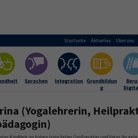
Startseite
Aktuelles
Über uns
undheit
Sprachen
Integration
Grundbildun
Beruf
g
Digit
Irina
(Yogalehrerin, Heilprakt
pädagogin)
ster Kindheit an haben Irina Seligs Großmutter und Vater ihr gele