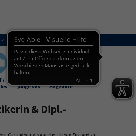
Kursleitungen
Newsletter
Kontakt
Submenu for "Über uns"
Submenu for "Kursleitungen"
 /
Familie /
Online-
ales
junge vhs
Angebote
ikerin & Dipl.-
hrt, Gesundheit als ganzheitlichen Zustand zu