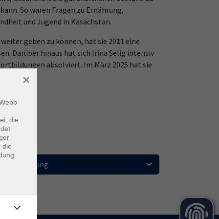
 kann. So waren Fragen zu Ernährung,
indheit und Jugend in Kasachstan.
n weiter geben zu können, hat sie 2011 eine
. Darüber hinaus hat sich Irina Selig intensiv
ortbildungen absolviert. Im März 2025 hat sie
×
m Webb
ei, die
ndet
ger
 die
ndung
Sortierung