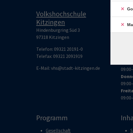
Go
Volkshochschule
Öff
Kitzingen
Ma
Mont
Hindenburgring Süd 3
09:00
97318 Kitzingen
14:00
Dien
Telefon:
09321 20191-0
13:00
Telefax:
09321 209191
9
Mitt
E-Mail:
vhs@stadt-kitzingen.de
09:00
Donn
09:00
Freit
09:00
Programm
Inha
Gesellschaft
S