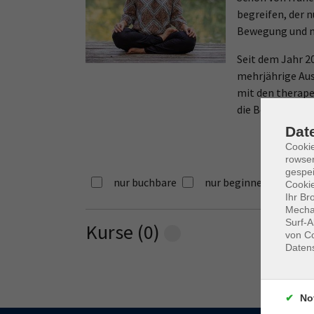
begreifen, der 
Bewegung und na
Seit dem Jahr 20
mehrjährige Aus
mit den therape
die Berechtigun
Dat
Cooki
rowse
gespei
nur buchbare
nur beginnende
Cookie
Ihr Br
Mechan
Surf-A
Kurse (
0
)
Loading...
von Co
Daten
No