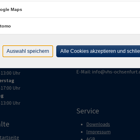
ogle Maps
nungszeiten
Volkshochschule
Ochsenfurt e.V.
tomo
ag
Kirchplatz 2
–12:00 Uhr
97199 Ochsenfurt
–17:00 Uhr
stag
Auswahl speichern
Alle Cookies akzeptieren und schli
Telefon:
09331 2890
–17:00 Uhr
Telefax:
09331 20743
woch
E-Mail:
info@vhs-ochsenfurt.
–13:00 Uhr
erstag
–17:00 Uhr
ag
–13:00 Uhr
Service
lte
Downloads
Impressum
tartseite
AGB