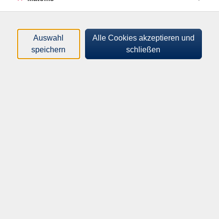
Filter
nur buchbare
nur beginnende
Auswahl
Alle Cookies akzeptieren und
speichern
schließen
Loading...
Kurse (
0
)
Sortierung
Volkshochschule Kitzingen
Hindenburgring Süd 3
97318 Kitzingen
Telefon:
09321 20191-0
Telefax:
09321 209191
9
E-Mail:
vhs@stadt-kitzingen.de