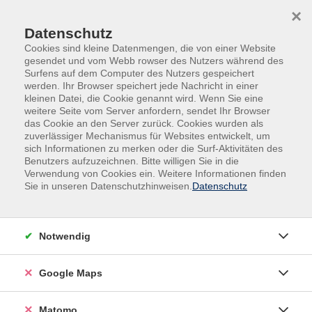
Skip to main content
Skip to page footer
×
Datenschutz
Cookies sind kleine Datenmengen, die von einer Website
gesendet und vom Webb rowser des Nutzers während des
Surfens auf dem Computer des Nutzers gespeichert
werden. Ihr Browser speichert jede Nachricht in einer
kleinen Datei, die Cookie genannt wird. Wenn Sie eine
Weise, Dietlind
(Sportlehrerin )
weitere Seite vom Server anfordern, sendet Ihr Browser
das Cookie an den Server zurück. Cookies wurden als
Als studierte Sportlehrerin, Inhaberin mehrerer
zuverlässiger Mechanismus für Websites entwickelt, um
sich Informationen zu merken oder die Surf-Aktivitäten des
Trainerlizenzen, beim Verein mehr als 40 Jahre am
Benutzers aufzuzeichnen. Bitte willigen Sie in die
Beckenrand stehend und noch immer selbst aktive
Verwendung von Cookies ein. Weitere Informationen finden
Wettkampfsportlerin (Schwimmen und Turmspringen),
Sie in unseren Datenschutzhinweisen.
Datenschutz
gibt Dietlind Weise gerne ihre vielen positiven Erfahrungen
durch den Sport weiter. Nach über 20 Jahren "Wasser-
Tätigkeit" mit "Klein & Groß" bei der vhs steht sie auch im
Notwendig
höheren Alter zur Aushilfe, als "Notnagel", immer gerne
zur Verfügung.
Google Maps
Matomo