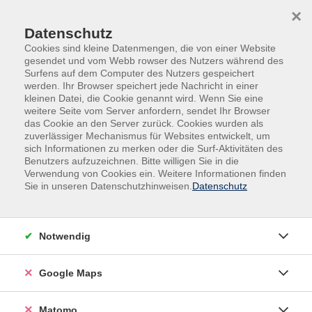
Skip to main content
Skip to page footer
×
Datenschutz
Cookies sind kleine Datenmengen, die von einer Website
gesendet und vom Webb rowser des Nutzers während des
Surfens auf dem Computer des Nutzers gespeichert
werden. Ihr Browser speichert jede Nachricht in einer
kleinen Datei, die Cookie genannt wird. Wenn Sie eine
weitere Seite vom Server anfordern, sendet Ihr Browser
das Cookie an den Server zurück. Cookies wurden als
Gesellschaft
zuverlässiger Mechanismus für Websites entwickelt, um
Länder- und Heimatkunde / Stadtkultur
sich Informationen zu merken oder die Surf-Aktivitäten des
Benutzers aufzuzeichnen. Bitte willigen Sie in die
Länder- und Heimatkunde /
Verwendung von Cookies ein. Weitere Informationen finden
Stadtkultur
Sie in unseren Datenschutzhinweisen.
Datenschutz
Filter
Notwendig
Google Maps
Wochentage
Matomo