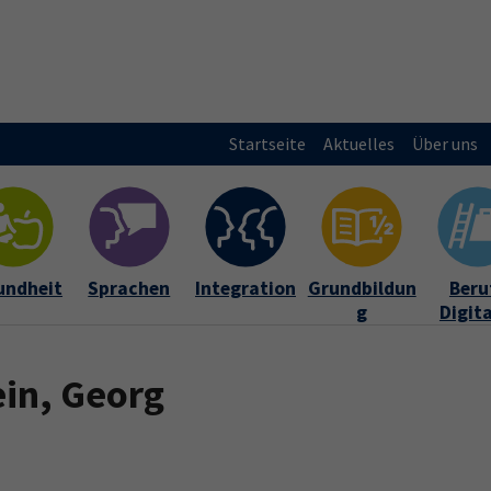
Startseite
Aktuelles
Über uns
undheit
Sprachen
Integration
Grundbildun
Beruf
g
Digit
ein, Georg