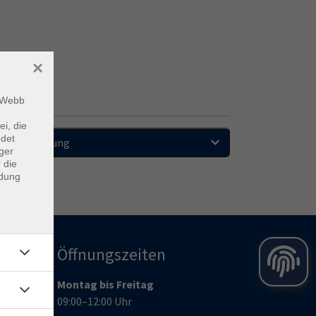
×
m Webb
ei, die
ndet
Sortierung
ger
 die
ndung
Öffnungszeiten
Montag bis Freitag
09:00–12:00 Uhr