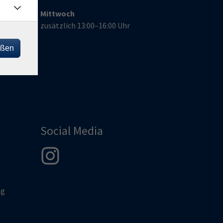
Mittwoch
zusätzlich 13:00–16:00 Uhr
de
eßen
Social Media
ng