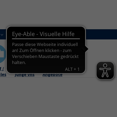
Kursleitungen
Newsletter
Kontakt
Submenu for "Über uns"
Submenu for "Kursleitungen"
 /
Familie /
Online-
ales
junge vhs
Angebote