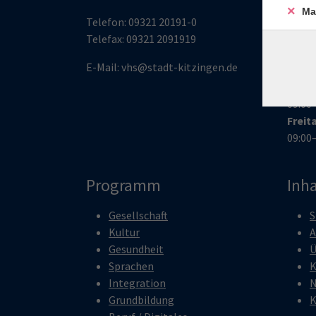
14:00
Ma
Dien
Telefon:
09321 20191-0
13:00
Telefax:
09321 209191
9
Mitt
E-Mail:
vhs@stadt-kitzingen.de
09:00
Donn
09:00
Freit
09:00
Programm
Inha
Gesellschaft
S
Kultur
A
Gesundheit
Ü
Sprachen
K
Integration
N
Grundbildung
K