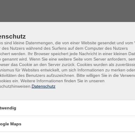
enschutz
es sind kleine Datenmengen, die von einer Website gesendet und vo
r des Nutzers während des Surfens auf dem Computer des Nutzers
chert werden. Ihr Browser speichert jede Nachricht in einer kleinen Dat
 genannt wird. Wenn Sie eine weitere Seite vom Server anfordern, se
owser das Cookie an den Server zurück. Cookies wurden als zuverlässi
ismus für Websites entwickelt, um sich Informationen zu merken oder
ktivitäten des Benutzers aufzuzeichnen. Bitte willigen Sie in die Verwe
okies ein. Weitere Informationen finden Sie in unseren
schutzhinweisen.
Datenschutz
nungszeiten
Volkshochschule
twendig
Ochsenfurt e.V.
ag
ogle Maps
Kirchplatz 2
–12:00 Uhr
97199 Ochsenfurt