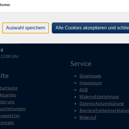
–17:00 Uhr
tomo
stag
Telefon:
09331 2890
–17:00 Uhr
Telefax:
09331 20743
woch
E-Mail:
info@vhs-ochsenfurt.
Auswahl speichern
Alle Cookies akzeptieren und schli
–13:00 Uhr
erstag
–17:00 Uhr
ag
–13:00 Uhr
Service
lte
Downloads
Impressum
tartseite
AGB
ktuelles
Widerrufsbelehrung
ber uns
Datenschutzerklärung
ursleitungen
Barrierefreiheitserkläru
ewsletter
Widerruf
ontakt