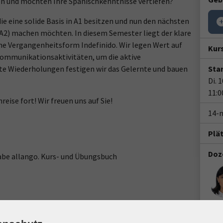
en und möchten Ihre Spanischkenntnisse vertiefen?
die eine solide Basis in A1 besitzen und nun den nächsten
A2) machen möchten. In diesem Semester liegt der klare
he Vergangenheitsform Indefinido. Wir legen Wert auf
Kur
Kommunikationsaktivitäten, um die aktive
te Wiederholungen festigen wir das Gelernte und bauen
Star
Di. 
11:0
eise fort! Wir freuen uns auf Sie!
14-
Plä
Doz
abe allango. Kurs- und Übungsbuch
Ort / Raum
Gesc