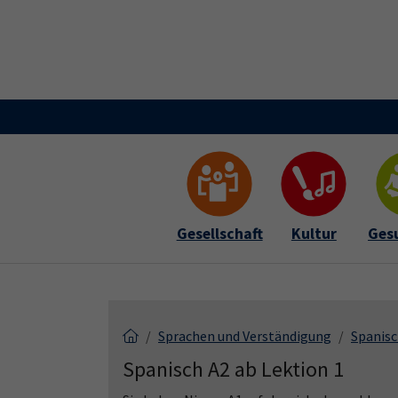
Skip to main content
Skip to page footer
Gesellschaft
Kultur
Ges
Sprachen und Verständigung
Spanis
Spanisch A2 ab Lektion 1