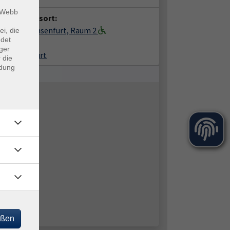
m Webb
anstaltungsort:
gerhaus Ochsenfurt, Raum 2
ei, die
ndet
hplatz 2
ger
99 Ochsenfurt
 die
ndung
eßen