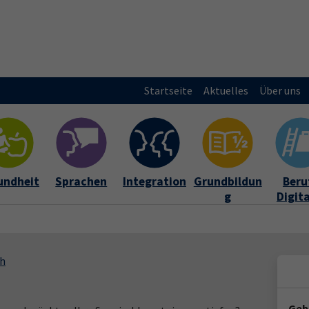
Startseite
Aktuelles
Über uns
undheit
Sprachen
Integration
Grundbildun
Beruf
g
Digit
ch
Geb