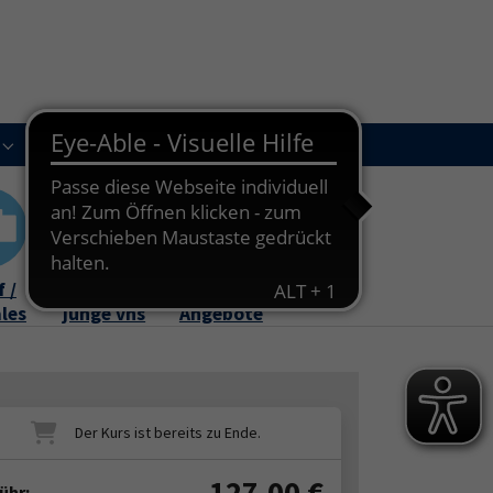
Kursleitungen
Newsletter
Kontakt
Submenu for "Über uns"
Submenu for "Kursleitungen"
 /
Familie /
Online-
ales
junge vhs
Angebote
127,00
€
ühr: