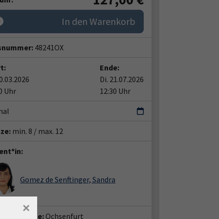
In den Warenkorb
snummer:
48241OX
t:
Ende:
10.03.2026
Di. 21.07.2026
0 Uhr
12:30 Uhr
mal
tze:
min. 8 / max. 12
ent*in:
Gomez de Senftinger, Sandra
×
häftsstelle:
Ochsenfurt