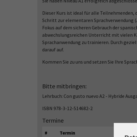
Sie haben Niveau A1 erfolgreich abgeschloss
Dieser Kurs ist ideal für alle Teilnehmenden, 
Schritt zur elementaren Sprachverwendung (
Fokus auf dem sicheren Gebrauch der spanisc
abwechslungsreichen Unterricht mit vielen 
Sprachanwendung zu trainieren. Durch geziel
darauf auf.
Kommen Sie zu uns und setzen Sie Ihre Sprachr
Bitte mitbringen:
Lehrbuch: Con gusto nuevo A2 - Hybride Ausg
ISBN 978-3-12-514682-2
Termine
#
Termin