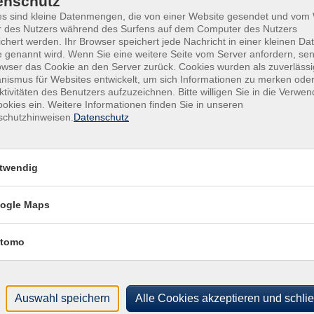
enschutz
es sind kleine Datenmengen, die von einer Website gesendet und vo
Bürgerhaus Ochsenfurt (Parken: Mainuferstr.)
Ver
r des Nutzers während des Surfens auf dem Computer des Nutzers
Bür
chert werden. Ihr Browser speichert jede Nachricht in einer kleinen Dat
Bürgerhaus Ochsenfurt (Parken: Mainuferstr.)
 genannt wird. Wenn Sie eine weitere Seite vom Server anfordern, se
Kirc
owser das Cookie an den Server zurück. Cookies wurden als zuverlässi
971
Bürgerhaus Ochsenfurt (Parken: Mainuferstr.)
ismus für Websites entwickelt, um sich Informationen zu merken oder
ktivitäten des Benutzers aufzuzeichnen. Bitte willigen Sie in die Verwe
Bürgerhaus Ochsenfurt (Parken: Mainuferstr.)
okies ein. Weitere Informationen finden Sie in unseren
schutzhinweisen.
Datenschutz
Bürgerhaus Ochsenfurt (Parken: Mainuferstr.)
Bürgerhaus Ochsenfurt (Parken: Mainuferstr.)
twendig
Bürgerhaus Ochsenfurt (Parken: Mainuferstr.)
ogle Maps
Bürgerhaus Ochsenfurt (Parken: Mainuferstr.)
tomo
Bürgerhaus Ochsenfurt (Parken: Mainuferstr.)
Bürgerhaus Ochsenfurt (Parken: Mainuferstr.)
Auswahl speichern
Alle Cookies akzeptieren und schli