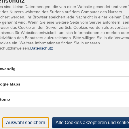
enschutz
es sind kleine Datenmengen, die von einer Website gesendet und vo
Bürgerhaus Ochsenfurt (Parken: Mainuferstr.)
Ver
r des Nutzers während des Surfens auf dem Computer des Nutzers
Bür
chert werden. Ihr Browser speichert jede Nachricht in einer kleinen Dat
Bürgerhaus Ochsenfurt (Parken: Mainuferstr.)
 genannt wird. Wenn Sie eine weitere Seite vom Server anfordern, se
Kirc
owser das Cookie an den Server zurück. Cookies wurden als zuverlässi
971
Bürgerhaus Ochsenfurt (Parken: Mainuferstr.)
ismus für Websites entwickelt, um sich Informationen zu merken oder
ktivitäten des Benutzers aufzuzeichnen. Bitte willigen Sie in die Verwe
Bürgerhaus Ochsenfurt (Parken: Mainuferstr.)
okies ein. Weitere Informationen finden Sie in unseren
schutzhinweisen.
Datenschutz
Bürgerhaus Ochsenfurt (Parken: Mainuferstr.)
Bürgerhaus Ochsenfurt (Parken: Mainuferstr.)
twendig
Bürgerhaus Ochsenfurt (Parken: Mainuferstr.)
ogle Maps
Bürgerhaus Ochsenfurt (Parken: Mainuferstr.)
tomo
Bürgerhaus Ochsenfurt (Parken: Mainuferstr.)
Bürgerhaus Ochsenfurt (Parken: Mainuferstr.)
Auswahl speichern
Alle Cookies akzeptieren und schli