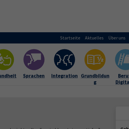
Startseite
Aktuelles
Über uns
undheit
Sprachen
Integration
Grundbildun
Beruf
g
Digit
Geb