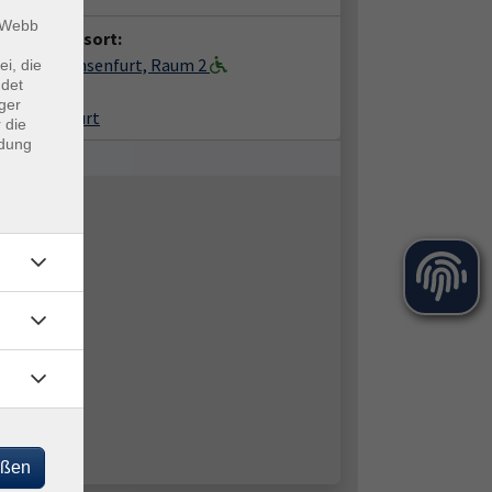
m Webb
anstaltungsort:
gerhaus Ochsenfurt, Raum 2
ei, die
ndet
hplatz 2
ger
99 Ochsenfurt
 die
ndung
eßen