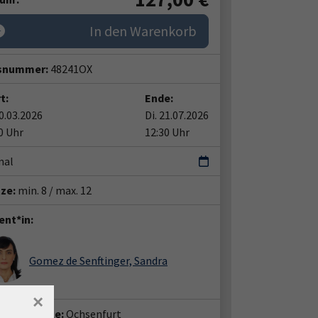
In den Warenkorb
snummer:
48241OX
t:
Ende:
10.03.2026
Di. 21.07.2026
0 Uhr
12:30 Uhr
mal
tze:
min. 8 / max. 12
ent*in:
Gomez de Senftinger, Sandra
×
häftsstelle:
Ochsenfurt