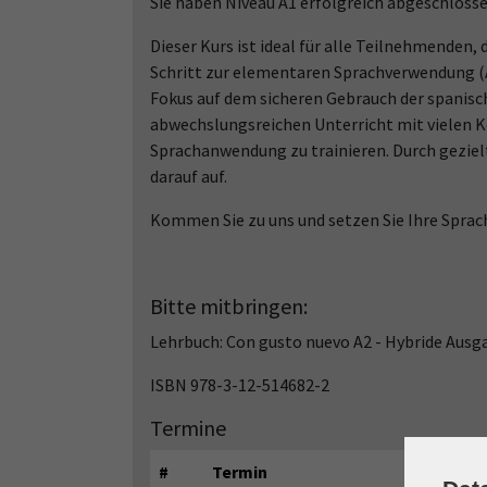
Sie haben Niveau A1 erfolgreich abgeschloss
Dieser Kurs ist ideal für alle Teilnehmenden, 
Schritt zur elementaren Sprachverwendung (
Fokus auf dem sicheren Gebrauch der spanisc
abwechslungsreichen Unterricht mit vielen 
Sprachanwendung zu trainieren. Durch geziel
darauf auf.
Kommen Sie zu uns und setzen Sie Ihre Sprachr
Bitte mitbringen:
Lehrbuch: Con gusto nuevo A2 - Hybride Ausg
ISBN 978-3-12-514682-2
Termine
#
Termin