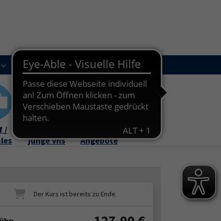
Kursleitungen
Newsletter
Kontakt
Submenu for "Über uns"
Submenu for "Kursleitungen"
 /
Familie /
Online-
ales
junge vhs
Angebote
127,00
€
ühr: