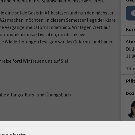
en und möchten Ihre Spanischkenntnisse vertiefen?
die eine solide Basis in A1 besitzen und nun den nächsten
A2) machen möchten. In diesem Semester liegt der klare
he Vergangenheitsform Indefinido. Wir legen Wert auf
Kur
Kommunikationsaktivitäten, um die aktive
te Wiederholungen festigen wir das Gelernte und bauen
Star
Di. 
11:0
eise fort! Wir freuen uns auf Sie!
14-
Plä
Doz
abe allango. Kurs- und Übungsbuch
Ort / Raum
Gesc