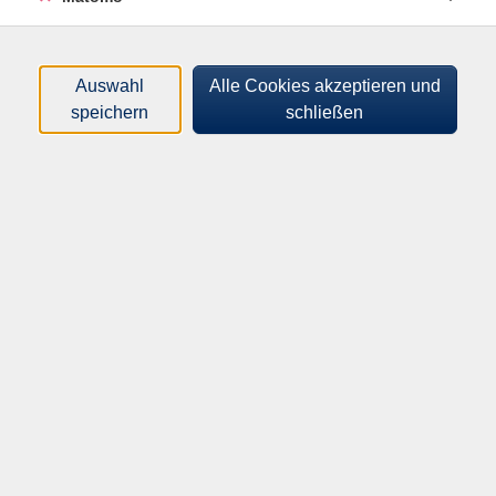
Bitte nehmen Sie vor Kursbeginn telefonisch mit der
Kursleiterin Kontakt auf unter Tel. 09331 804950.
Auswahl
Alle Cookies akzeptieren und
speichern
schließen
Bitte mitbringen:
Schere, Stecknadeln, dünnes Baumwollgarn (soweit
vorhanden), 10 Euro Materialkosten (entfällt bei
erfahrenen Teilnehmenden, die ihr eigenes Material
mitbringen)
99,00
€
Gebühr:
In den Warenkorb
Kursnummer:
26811OX