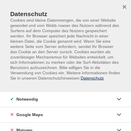
Skip to main content
Skip to page footer
×
Datenschutz
Cookies sind kleine Datenmengen, die von einer Website
gesendet und vom Webb rowser des Nutzers während des
Surfens auf dem Computer des Nutzers gespeichert
werden. Ihr Browser speichert jede Nachricht in einer
kleinen Datei, die Cookie genannt wird. Wenn Sie eine
weitere Seite vom Server anfordern, sendet Ihr Browser
das Cookie an den Server zurück. Cookies wurden als
Kultur
zuverlässiger Mechanismus für Websites entwickelt, um
Spitzenklöppeln – eine alte Handarbeit
sich Informationen zu merken oder die Surf-Aktivitäten des
Benutzers aufzuzeichnen. Bitte willigen Sie in die
für Anfänger*innen und Fortgeschrittene
Verwendung von Cookies ein. Weitere Informationen finden
Sie in unseren Datenschutzhinweisen.
Datenschutz
Lernen Sie die schöne alte Technik des
Spitzenklöppelns kennen. Sie werden Schritt für
Schritt in die Grundtechniken eingeführt und können
Notwendig
schon nach kurzer Zeit Ihre ersten schönen Werke
klöppeln. Probieren Sie es aus – es ist viel einfacher als
Google Maps
Sie denken. Auch Teilnehmende mit Vorkenntnissen
sind herzlich willkommen!
Matomo