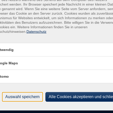
chert werden. Ihr Browser speichert jede Nachricht in einer kleinen Dat
Ver
 genannt wird. Wenn Sie eine weitere Seite vom Server anfordern, se
rt / Raum
owser das Cookie an den Server zurück. Cookies wurden als zuverlässi
Kan
ismus für Websites entwickelt, um sich Informationen zu merken oder
Rath
ktivitäten des Benutzers aufzuzeichnen. Bitte willigen Sie in die Verwe
antorat der evang.-luth. Kirchengemeinde Winterhausen
972
okies ein. Weitere Informationen finden Sie in unseren
schutzhinweisen.
Datenschutz
antorat der evang.-luth. Kirchengemeinde Winterhausen
antorat der evang.-luth. Kirchengemeinde Winterhausen
twendig
antorat der evang.-luth. Kirchengemeinde Winterhausen
ogle Maps
antorat der evang.-luth. Kirchengemeinde Winterhausen
antorat der evang.-luth. Kirchengemeinde Winterhausen
tomo
antorat der evang.-luth. Kirchengemeinde Winterhausen
Auswahl speichern
Alle Cookies akzeptieren und schli