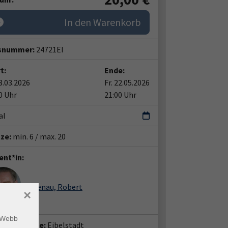
In den Warenkorb
snummer:
24721EI
t:
Ende:
13.03.2026
Fr. 22.05.2026
0 Uhr
21:00 Uhr
al
tze:
min. 6 / max. 20
ent*in:
Lütgenau, Robert
×
m Webb
häftsstelle:
Eibelstadt