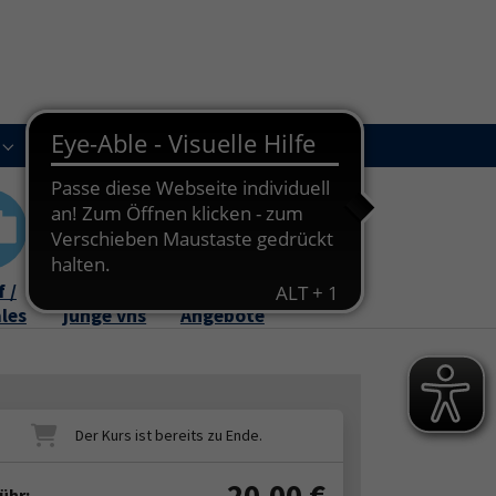
Kursleitungen
Newsletter
Kontakt
Submenu for "Über uns"
Submenu for "Kursleitungen"
 /
Familie /
Online-
ales
junge vhs
Angebote
20,00
€
ühr: