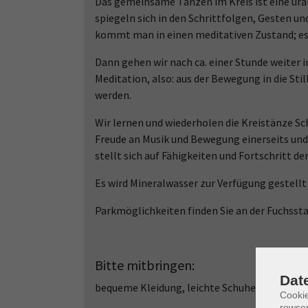
Das gemeinsame Tanzen im Kreis ist eine ura
spiegeln sich in den Schrittfolgen, Gesten 
kommt man in einen meditativen Zustand; es
Dann gehen wir nach ca. einer Stunde weiter i
Meditation, also: aus der Bewegung in die Sti
werden.
Wir lernen und wiederholen die Kreistänze Schr
Freude an Musik und Bewegung einerseits und d
stellt sich auf Fähigkeiten und Fortschritt der
Es wird Mineralwasser zur Verfügung gestellt 
Parkmöglichkeiten finden Sie an der Fuchsst
Bitte mitbringen:
Dat
bequeme Kleidung, leichte Schuhe oder Sock
Cooki
rowse