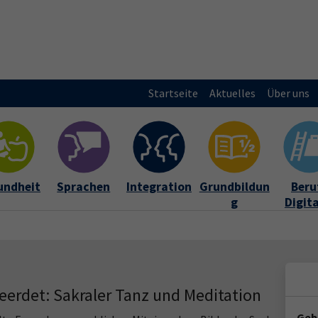
Startseite
Aktuelles
Über uns
undheit
Sprachen
Integration
Grundbildun
Beruf
g
Digit
erdet: Sakraler Tanz und Meditation
Geb