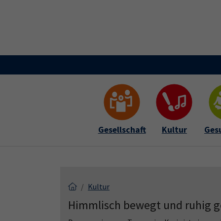
Skip to main content
Skip to page footer
Gesellschaft
Kultur
Ges
Kultur
Himmlisch bewegt und ruhig ge