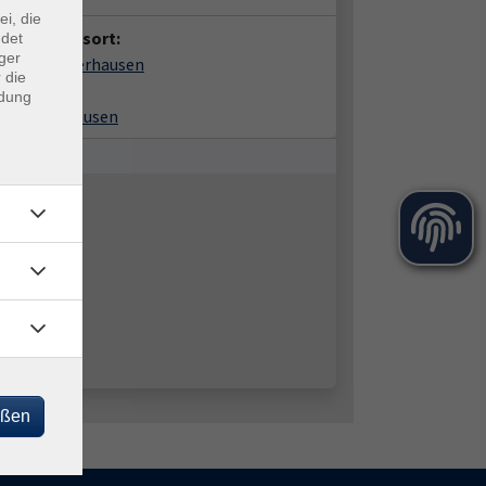
ei, die
anstaltungsort:
ndet
ger
torat Winterhausen
 die
ausplatz 4
ndung
86 Winterhausen
eßen