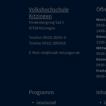
Volkshochschule
Öff
Kitzingen
Mont
Hindenburgring Süd 3
09:00
97318 Kitzingen
14:00
Dien
Telefon:
09321 20191-0
13:00
Telefax:
09321 209191
9
Mitt
E-Mail:
vhs@stadt-kitzingen.de
09:00
Donn
09:00
Freit
09:00
Programm
Inha
Gesellschaft
S