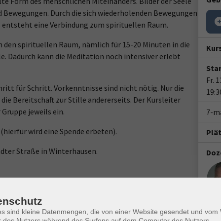
lte Form des menschlichen Miteinanders. Bilder der Seele
und Bewegungen. Durch die sich wiederholenden Bewegungen
 entsteht eine Verbindung zum spirituellen Raum.
n den spirituellen Raum, nämlich für 15-20 Minuten in die
Kur
lle. Dadurch kann die Meditation noch intensiver erlebt
Star
Fr. 
itt für Schritt. Vorkenntnisse sind nicht nötig. Nur die
19:3
ie Bereitschaft zur Stille andererseits. Der Kursleiter
 Gruppe jeweils ein.
7-m
(hierfür wird eine Spende erbeten).
Plä
adter Straße in Winterhausen.
Doz
enschutz
en
es sind kleine Datenmengen, die von einer Website gesendet und vo
Gesc
r des Nutzers während des Surfens auf dem Computer des Nutzers