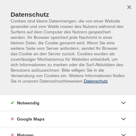
Skip to main content
Skip to page footer
×
Datenschutz
Cookies sind kleine Datenmengen, die von einer Website
gesendet und vom Webb rowser des Nutzers während des
Surfens auf dem Computer des Nutzers gespeichert
werden. Ihr Browser speichert jede Nachricht in einer
kleinen Datei, die Cookie genannt wird. Wenn Sie eine
weitere Seite vom Server anfordern, sendet Ihr Browser
das Cookie an den Server zurück. Cookies wurden als
Kultur
zuverlässiger Mechanismus für Websites entwickelt, um
Buch & Lesen – Der monatliche
sich Informationen zu merken oder die Surf-Aktivitäten des
Benutzers aufzuzeichnen. Bitte willigen Sie in die
Literaturtreff
Verwendung von Cookies ein. Weitere Informationen finden
Sie in unseren Datenschutzhinweisen.
Datenschutz
Einmal im Monat, in der Regel am dritten Mittwoch,
treffen wir uns, um gemeinsam über ein zuvor
gelesenes Buch zu sprechen. Die Auswahl der Romane
Notwendig
ist frei – jeder darf Vorschläge einbringen und
mitentscheiden, welches Werk als Nächstes gelesen
Google Maps
wird. Eine Anmeldung ist nicht erforderlich – kommt
einfach vorbei und macht mit!
Matomo