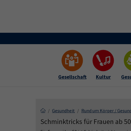
Skip to main content
Skip to page footer
Gesellschaft
Kultur
Ges
Gesundheit
Rund um Körper / Gesun
Schminktricks für Frauen ab 50