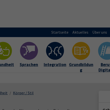
Startseite
Aktuelles
Über uns
undheit
Sprachen
Integration
Grundbildun
Beruf
g
Digit
dheit
Körper / Stil
Geb