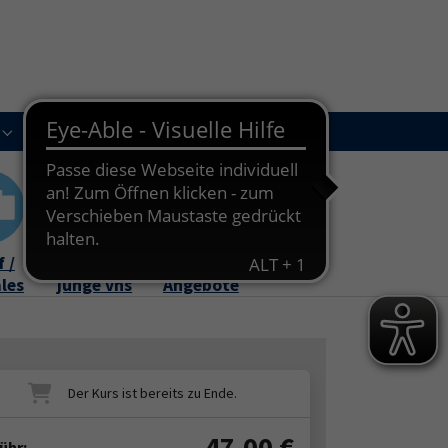
Kursleitungen
Newsletter
Kontakt
Submenu for "Über uns"
Submenu for "Kursleitungen"
 /
Familie /
Online-
ales
junge vhs
Angebote
47,00
€
ühr: