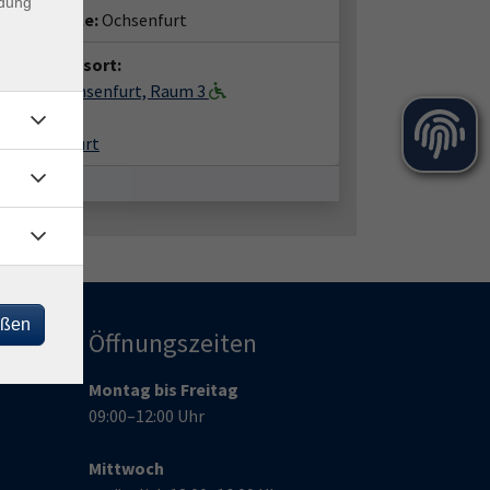
ndung
häftsstelle:
Ochsenfurt
anstaltungsort:
gerhaus Ochsenfurt, Raum 3
hplatz 2
99 Ochsenfurt
eßen
Öffnungszeiten
Montag bis Freitag
09:00–12:00 Uhr
Mittwoch