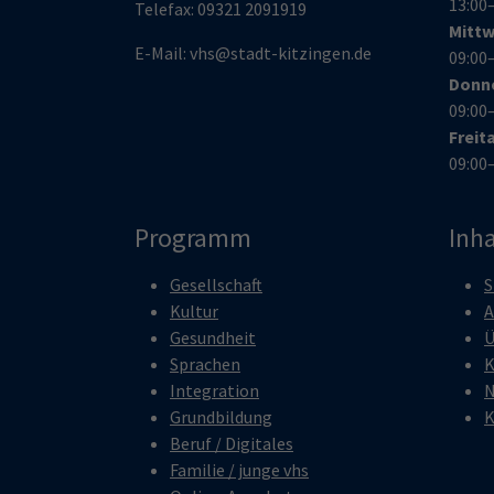
13:00
Telefax:
09321 209191
9
Mitt
E-Mail:
vhs@stadt-kitzingen.de
09:00
Donn
09:00
Freit
09:00
Programm
Inha
Gesellschaft
S
Kultur
A
Gesundheit
Ü
Sprachen
K
Integration
N
Grundbildung
K
Beruf / Digitales
Familie / junge vhs