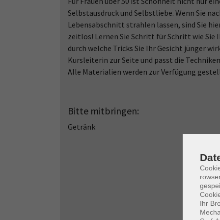
Für Frauen über 50 ist Schönheit nicht nur ein
Selbstausdruck und Selbstliebe. Wenn Sie na
Lebensabschnitt strahlen lassen, sind Sie hier 
zeitlos! Lernen Sie Schritt für Schritt wie S
durch welche Tricks Sie Ihr Gesicht jünger wir
Kursleiterin zur Seite und passt die Techniken 
Alle Materialien werden zur Verfügung gestel
Bitte mitbringen:
Getränk
Dat
Cooki
rowse
gespei
Cookie
Ihr Br
Mechan