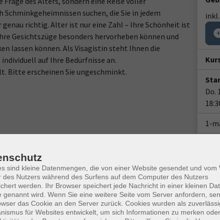
e Frage des Alters, sondern eine Reise voller
ch Schminkgeheimnissen suchen, die Sie in jedem
inkl
genau richtig. Alter ist nur eine Zahl – Ihre Schönheit ist
ie Ihre Gesichtszüge besonders hervorheben können und
ken lassen können. Als Visagistin steht Ihnen die
Kur
individuell auf Ihre Bedürfnisse an.
lt. Bitte erscheinen Sie ungeschminkt.
Star
Do. 
18:3
1-m
Plä
enschutz
Doz
es sind kleine Datenmengen, die von einer Website gesendet und vo
r des Nutzers während des Surfens auf dem Computer des Nutzers
chert werden. Ihr Browser speichert jede Nachricht in einer kleinen Dat
 genannt wird. Wenn Sie eine weitere Seite vom Server anfordern, se
owser das Cookie an den Server zurück. Cookies wurden als zuverlässi
ismus für Websites entwickelt, um sich Informationen zu merken oder