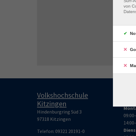
Surf-A
von Co
Daten
No
Go
Ma
Volkshochschule
Öff
Kitzingen
Mont
Hindenburgring Süd 3
09:00
97318 Kitzingen
14:00
Dien
Telefon:
09321 20191-0