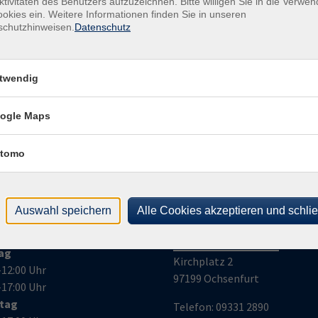
ktivitäten des Benutzers aufzuzeichnen. Bitte willigen Sie in die Verwe
Gesc
okies ein. Weitere Informationen finden Sie in unseren
schutzhinweisen.
Datenschutz
Ver
Bür
Kirc
twendig
971
ogle Maps
tomo
Auswahl speichern
Alle Cookies akzeptieren und schli
nungszeiten
Volkshochschule
Ochsenfurt e.V.
ag
Kirchplatz 2
–12:00 Uhr
97199 Ochsenfurt
–17:00 Uhr
stag
Telefon:
09331 2890