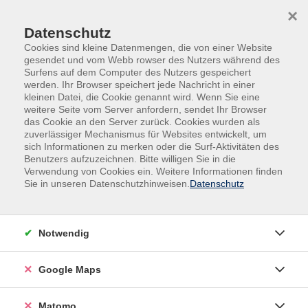
Skip to main content
Skip to page footer
×
Datenschutz
Cookies sind kleine Datenmengen, die von einer Website
gesendet und vom Webb rowser des Nutzers während des
Surfens auf dem Computer des Nutzers gespeichert
werden. Ihr Browser speichert jede Nachricht in einer
kleinen Datei, die Cookie genannt wird. Wenn Sie eine
weitere Seite vom Server anfordern, sendet Ihr Browser
das Cookie an den Server zurück. Cookies wurden als
Gesundheit
zuverlässiger Mechanismus für Websites entwickelt, um
Qigong zum Themenkreis "Herz"
sich Informationen zu merken oder die Surf-Aktivitäten des
Benutzers aufzuzeichnen. Bitte willigen Sie in die
Verwendung von Cookies ein. Weitere Informationen finden
Zu Beginn der Übungsstunde suchen wir unser
Sie in unseren Datenschutzhinweisen.
Datenschutz
Herzgefühl im "wahren Lächeln" zu stärken, um
danach aufstehend weitere Übungen zum
Themenkreis "Herz" durchzuführen. Die chinesische
Notwendig
Bezeichnung dieser Übungsfolge "Shuxin Pingxue
Gong" meint übersetzt: Das Herz (Xin) öffnen, frei
Google Maps
machen, ausdehnen (Shu) und das Blut (Yue) ins
Gleichgewicht (Ping) bringen durch Übungen, die diese
Fähigkeiten lehren (Gong).
Matomo