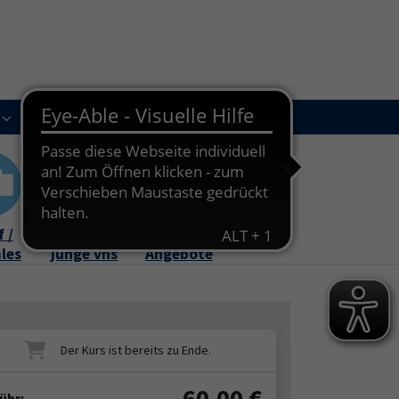
Kursleitungen
Newsletter
Kontakt
Submenu for "Über uns"
Submenu for "Kursleitungen"
 /
Familie /
Online-
ales
junge vhs
Angebote
60,00
€
ühr: