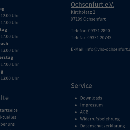
Ochsenfurt e.V.
ag
Kirchplatz 2
–12:00 Uhr
97199 Ochsenfurt
–17:00 Uhr
stag
Telefon:
09331 2890
–17:00 Uhr
Telefax:
09331 20743
woch
E-Mail:
info@vhs-ochsenfurt.
–13:00 Uhr
erstag
–17:00 Uhr
ag
–13:00 Uhr
Service
lte
Downloads
Impressum
tartseite
AGB
ktuelles
Widerrufsbelehrung
ber uns
Datenschutzerklärung