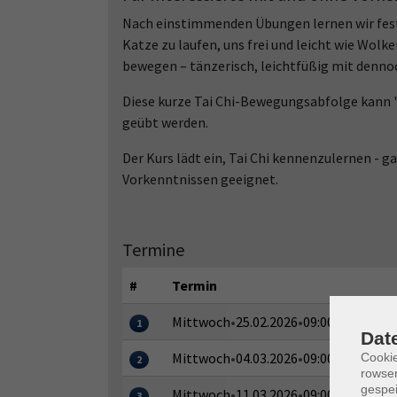
Nach einstimmenden Übungen lernen wir fest
Katze zu laufen, uns frei und leicht wie Wol
bewegen – tänzerisch, leichtfüßig mit denno
Diese kurze Tai Chi-Bewegungsabfolge kann 
geübt werden.
Der Kurs lädt ein, Tai Chi kennenzulernen - g
Vorkenntnissen geeignet.
Termine
#
Termin
Mittwoch
•
25.02.2026
•
09:00–10:00 Uhr
1
Dat
Mittwoch
•
04.03.2026
•
09:00–10:00 Uhr
Cooki
2
rowse
gespei
Mittwoch
•
11.03.2026
•
09:00–10:00 Uhr
3