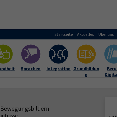
Startseite
Aktuelles
Über uns
undheit
Sprachen
Integration
Grundbildun
Beruf
g
Digit
8 Bewegungsbildern
nntnisse
Geb