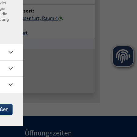
ndet
ger
anstaltungsort:
 die
gerhaus Ochsenfurt, Raum 4
ndung
hplatz 2
99 Ochsenfurt
eßen
Öffnungszeiten