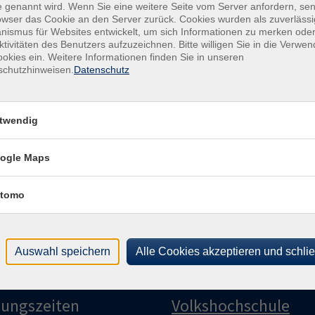
 genannt wird. Wenn Sie eine weitere Seite vom Server anfordern, se
owser das Cookie an den Server zurück. Cookies wurden als zuverlässi
Ver
Bürgerhaus Ochsenfurt (Parken: Mainuferstr.)
ismus für Websites entwickelt, um sich Informationen zu merken oder
Bür
ktivitäten des Benutzers aufzuzeichnen. Bitte willigen Sie in die Verwe
Bürgerhaus Ochsenfurt (Parken: Mainuferstr.)
okies ein. Weitere Informationen finden Sie in unseren
Kirc
schutzhinweisen.
Datenschutz
971
Bürgerhaus Ochsenfurt (Parken: Mainuferstr.)
Bürgerhaus Ochsenfurt (Parken: Mainuferstr.)
twendig
Bürgerhaus Ochsenfurt (Parken: Mainuferstr.)
ogle Maps
Bürgerhaus Ochsenfurt (Parken: Mainuferstr.)
tomo
Bürgerhaus Ochsenfurt (Parken: Mainuferstr.)
Auswahl speichern
Alle Cookies akzeptieren und schli
nungszeiten
Volkshochschule