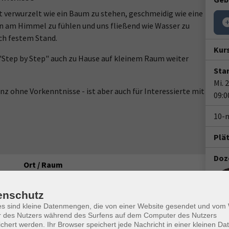
 verwurzelt wie ein Baum zu stehen, geschmeidig wie eine
ken am Himmel zu fühlen und uns fließend wie Wasser zu
ch festem Stand.
Kur
"Step by Step" auch zu Hause auf kleinem Raum weiter
Star
Mi. 
anz ohne Vorkenntnisse - ist aber auch für Interessierte mit
09:0
10-
Plä
Doz
Ort / Raum
Bürgerhaus Ochsenfurt (Parken: Mainuferstr.)
enschutz
Bürgerhaus Ochsenfurt (Parken: Mainuferstr.)
es sind kleine Datenmengen, die von einer Website gesendet und vo
r des Nutzers während des Surfens auf dem Computer des Nutzers
chert werden. Ihr Browser speichert jede Nachricht in einer kleinen Dat
Gesc
Bürgerhaus Ochsenfurt (Parken: Mainuferstr.)