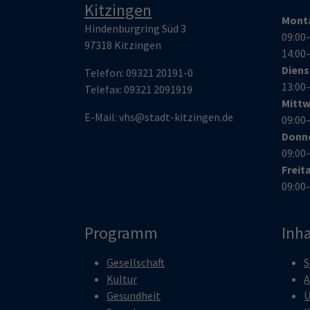
Kitzingen
Mont
Hindenburgring Süd 3
09:00
97318 Kitzingen
14:00
Dien
Telefon:
09321 20191-0
13:00
Telefax:
09321 209191
9
Mitt
E-Mail:
vhs@stadt-kitzingen.de
09:00
Donn
09:00
Freit
09:00
Programm
Inha
Gesellschaft
S
Kultur
A
Gesundheit
Ü