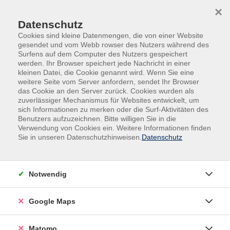
Skip to main content
Skip to page footer
×
Datenschutz
Cookies sind kleine Datenmengen, die von einer Website
gesendet und vom Webb rowser des Nutzers während des
Surfens auf dem Computer des Nutzers gespeichert
werden. Ihr Browser speichert jede Nachricht in einer
kleinen Datei, die Cookie genannt wird. Wenn Sie eine
weitere Seite vom Server anfordern, sendet Ihr Browser
das Cookie an den Server zurück. Cookies wurden als
Gesundheit
Entspannung / Stressbewältigung
zuverlässiger Mechanismus für Websites entwickelt, um
Entspannung / Körpererfahrung
sich Informationen zu merken oder die Surf-Aktivitäten des
Benutzers aufzuzeichnen. Bitte willigen Sie in die
Wudang-Qigong
Verwendung von Cookies ein. Weitere Informationen finden
Sie in unseren Datenschutzhinweisen.
Datenschutz
Im Qigong, einer altchinesischen Übungspraxis, findet
sich der Mensch, gestellt zwischen "Himmel und Erde",
zwischen "Yang und Yin", in seiner Ganzheitlichkeit
Notwendig
leiblich-spürend. Er sucht durch Übungen Einklang mit
diesen Kräften zu finden. Die leicht erlernbaren und in
Google Maps
ihrer Wirkung intensiv spürbaren Leibesübungen des
Wudang-Qigong sind Anlass, diese Reihe weiter zum
Thema zu machen.
Matomo