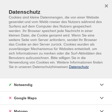
Skip to main content
Skip to page footer
×
Datenschutz
Cookies sind kleine Datenmengen, die von einer Website
gesendet und vom Webb rowser des Nutzers während des
Surfens auf dem Computer des Nutzers gespeichert
werden. Ihr Browser speichert jede Nachricht in einer
kleinen Datei, die Cookie genannt wird. Wenn Sie eine
weitere Seite vom Server anfordern, sendet Ihr Browser
das Cookie an den Server zurück. Cookies wurden als
Gesundheit
Bewegung / Fitness
zuverlässiger Mechanismus für Websites entwickelt, um
Fitness und Kraft
sich Informationen zu merken oder die Surf-Aktivitäten des
Benutzers aufzuzeichnen. Bitte willigen Sie in die
Muskelaufbautraining – Power für
Verwendung von Cookies ein. Weitere Informationen finden
deinen Körper
Sie in unseren Datenschutzhinweisen.
Datenschutz
Bei diesem Widerstandstraining wird nach dem
Aufwärmen und Dehnen gezielt die Muskulatur des
Notwendig
Körpers beansprucht und gekräftigt. Wir praktizieren
u.a. auch Yoga für Bodybuilding. Das steigert die
Google Maps
Flexibilität der Bänder, Sehnen und Gefäße.
Anschließend trainieren wir alle wichtigen
Muskelgruppen, um den gesamten Körper zu
Matomo