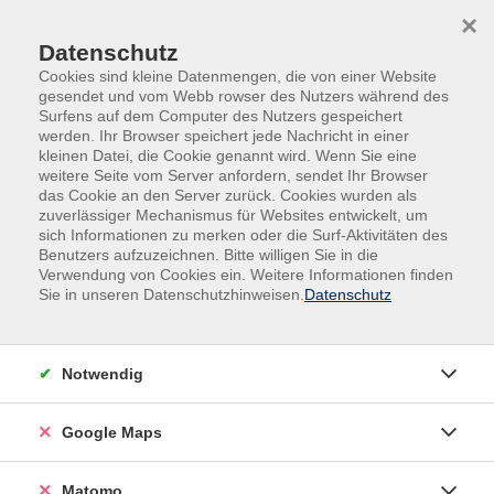
Skip to main content
Skip to page footer
×
Datenschutz
Cookies sind kleine Datenmengen, die von einer Website
gesendet und vom Webb rowser des Nutzers während des
Surfens auf dem Computer des Nutzers gespeichert
werden. Ihr Browser speichert jede Nachricht in einer
kleinen Datei, die Cookie genannt wird. Wenn Sie eine
weitere Seite vom Server anfordern, sendet Ihr Browser
das Cookie an den Server zurück. Cookies wurden als
Gesundheit
Bewegung / Fitness
zuverlässiger Mechanismus für Websites entwickelt, um
Fitness und Kraft
sich Informationen zu merken oder die Surf-Aktivitäten des
Benutzers aufzuzeichnen. Bitte willigen Sie in die
Muskelaufbautraining – Power für
Verwendung von Cookies ein. Weitere Informationen finden
deinen Körper
Sie in unseren Datenschutzhinweisen.
Datenschutz
Bei diesem Widerstandstraining wird nach dem
Aufwärmen gezielt die Muskulatur des Körpers
Notwendig
gekräftigt. Wir praktizieren u.a. auch 15 Min. Yoga für
Bodybuilding. Diese uralte Kunst kann Ihre Kraft,
Google Maps
Flexibilität und Erholungsfähigkeit enorm steigern.
Zur Regeneration kommt die Progressive
Muskelentspannung zum Einsatz.
Matomo