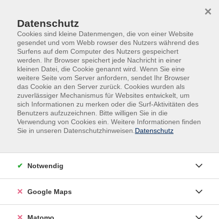
Skip to main content
Skip to page footer
×
Datenschutz
Cookies sind kleine Datenmengen, die von einer Website
gesendet und vom Webb rowser des Nutzers während des
Surfens auf dem Computer des Nutzers gespeichert
werden. Ihr Browser speichert jede Nachricht in einer
kleinen Datei, die Cookie genannt wird. Wenn Sie eine
weitere Seite vom Server anfordern, sendet Ihr Browser
das Cookie an den Server zurück. Cookies wurden als
Gesundheit
Bewegung / Fitness
zuverlässiger Mechanismus für Websites entwickelt, um
Fitness und Kraft
sich Informationen zu merken oder die Surf-Aktivitäten des
Benutzers aufzuzeichnen. Bitte willigen Sie in die
Fitness- und Konditionstraining
Verwendung von Cookies ein. Weitere Informationen finden
Sie in unseren Datenschutzhinweisen.
Datenschutz
Ein allgemeines Konditionstraining bis hin zu
verschiedenen Kraftzirkeln sollen den kompletten
Körper beanspruchen. Im Kurs werden die tiefere
Notwendig
Muskulatur, aber auch das Herz-Kreislaufsystem
trainiert und erhalten. Schrittkombinationen,
Google Maps
Balance-Übungen und Kleingerätetraining tragen zur
Verbesserung der Fitness und zum sicheren Gefühl in
Alltagssituationen bei.
Matomo