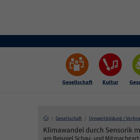
Skip to main content
Skip to page footer
Gesellschaft
Kultur
Ges
Gesellschaft
Umweltbildung / Verbr
Klimawandel durch Sensorik 
am Beispiel Schau- und Mitmachgar