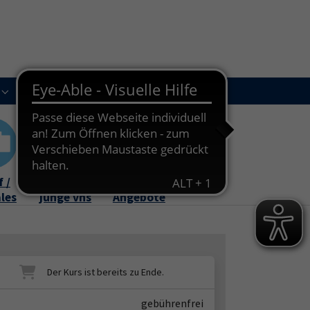
Kursleitungen
Newsletter
Kontakt
Submenu for "Über uns"
Submenu for "Kursleitungen"
 /
Familie /
Online-
ales
junge vhs
Angebote
gebührenfrei