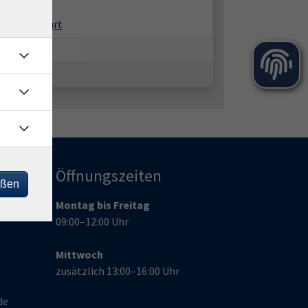
hplatz 2
99 Ochsenfurt
Öffnungszeiten
eßen
Montag bis Freitag
09:00–12:00 Uhr
Mittwoch
zusätzlich 13:00–16:00 Uhr
de