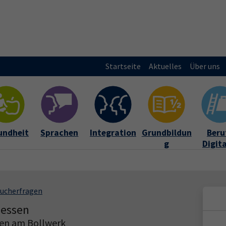
Startseite
Aktuelles
Über uns
undheit
Sprachen
Integration
Grundbildun
Beruf
g
Digit
aucherfragen
messen
ten am Bollwerk