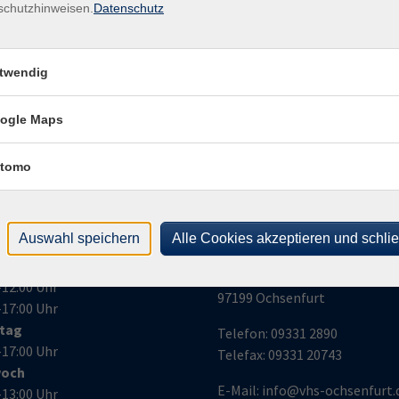
schutzhinweisen.
Datenschutz
Kirc
er nachhaltige, zukunftsorientierte Garten geschaffen,
971
nschaft dient. Hier können Besucherinnen und Besucher
en und sich auch aktiv an der Gestaltung und Pflege des
twendig
ern oder am Veranstaltungsprogramm mitzuwirken, melden
.
ogle Maps
tomo
nungszeiten
Volkshochschule
Auswahl speichern
Alle Cookies akzeptieren und schli
Ochsenfurt e.V.
ag
Kirchplatz 2
–12:00 Uhr
97199 Ochsenfurt
–17:00 Uhr
stag
Telefon:
09331 2890
–17:00 Uhr
Telefax:
09331 20743
woch
E-Mail:
info@vhs-ochsenfurt.
–13:00 Uhr