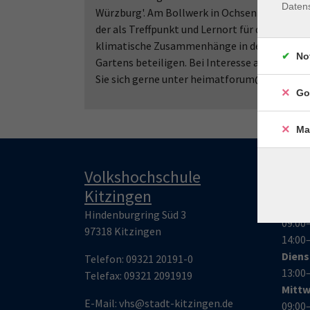
Daten
Würzburg'. Am Bollwerk in Ochsenfurt wurde d
der als Treffpunkt und Lernort für die Gemei
klimatische Zusammenhänge in der Natur lern
No
Gartens beteiligen. Bei Interesse am Gärtn
Sie sich gerne unter heimatforum@slswue.de
Go
Ma
Volkshochschule
Öff
Kitzingen
Mont
Hindenburgring Süd 3
09:00
97318 Kitzingen
14:00
Dien
Telefon:
09321 20191-0
13:00
Telefax:
09321 209191
9
Mitt
E-Mail:
vhs@stadt-kitzingen.de
09:00