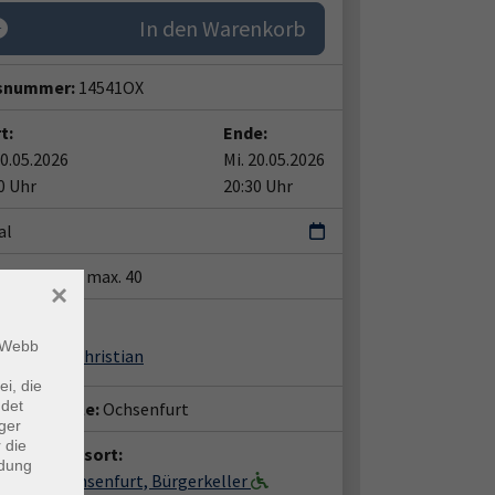
In den Warenkorb
snummer:
14541OX
t:
Ende:
20.05.2026
Mi. 20.05.2026
0 Uhr
20:30 Uhr
al
tze:
min. 1 / max. 40
×
ent*in:
m Webb
der Stein, Christian
ei, die
ndet
häftsstelle:
Ochsenfurt
ger
 die
anstaltungsort:
ndung
erhaus Ochsenfurt, Bürgerkeller