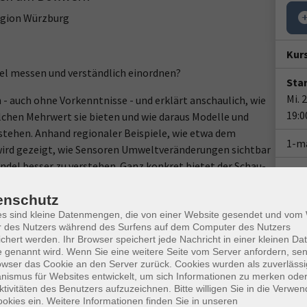
egion Würzburg
Kur
del messen und verständlich einordnen?
Star
Mi. 
n - auch ohne Vorkenntnisse - und erklärt anschaulich, wie
19:0
chen Mehrwert sie bieten und wie daraus Modelle und
tehen. Anhand regionaler Beispiele, wie etwa dem
1-m
ird gezeigt, wie Sensoren Umweltveränderungen sichtbar
del besser zu verstehen. Ganz konkret bietet der Schau-
Plä
eit, sich über smarten und klimaresistenten Gartenbau zu
ur und Feuchte, Luftsensoren vergleichen Werte an
enschutz
Doz
üllstandssensoren und eine Wetterstation werden
es sind kleine Datenmengen, die von einer Website gesendet und vo
von 
r des Nutzers während des Surfens auf dem Computer des Nutzers
ch. So verbindet der Vortrag theoretisches
chert werden. Ihr Browser speichert jede Nachricht in einer kleinen Dat
ngen.
 genannt wird. Wenn Sie eine weitere Seite vom Server anfordern, se
Gesc
owser das Cookie an den Server zurück. Cookies wurden als zuverlässi
ismus für Websites entwickelt, um sich Informationen zu merken oder
Ver
ktivitäten des Benutzers aufzuzeichnen. Bitte willigen Sie in die Verwe
Bürg
okies ein. Weitere Informationen finden Sie in unseren
unalen Fördermaßnahme 'Heimatforum der Region