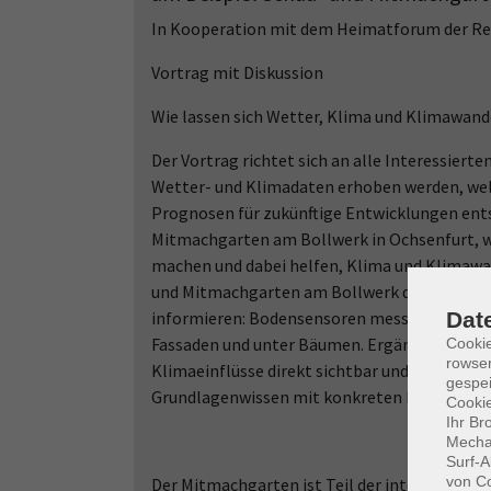
In Kooperation mit dem Heimatforum der R
Vortrag mit Diskussion
Wie lassen sich Wetter, Klima und Klimawan
Der Vortrag richtet sich an alle Interessierte
Wetter- und Klimadaten erhoben werden, wel
Prognosen für zukünftige Entwicklungen ents
Mitmachgarten am Bollwerk in Ochsenfurt, w
machen und dabei helfen, Klima und Klimawan
und Mitmachgarten am Bollwerk die Möglichk
informieren: Bodensensoren messen Temperat
Dat
Fassaden und unter Bäumen. Ergänzt durch F
Cooki
rowse
Klimaeinflüsse direkt sichtbar und verständli
gespei
Grundlagenwissen mit konkreten Beobachtu
Cookie
Ihr Br
Mechan
Surf-A
von Co
Der Mitmachgarten ist Teil der interkomm