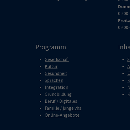
Donn
09:00
Freit
09:00
Programm
Inha
Gesellschaft
S
Kultur
A
Gesundheit
Ü
Sprachen
K
Integration
N
Grundbildung
K
Beruf / Digitales
Familie / junge vhs
Online-Angebote