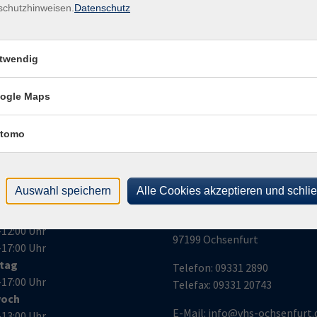
Ver
schutzhinweisen.
Datenschutz
Bür
Bürgerhaus Ochsenfurt (Parken: Mainuferstr.)
Kirc
Bürgerhaus Ochsenfurt (Parken: Mainuferstr.)
971
twendig
ogle Maps
tomo
nungszeiten
Volkshochschule
Auswahl speichern
Alle Cookies akzeptieren und schli
Ochsenfurt e.V.
ag
Kirchplatz 2
–12:00 Uhr
97199 Ochsenfurt
–17:00 Uhr
stag
Telefon:
09331 2890
–17:00 Uhr
Telefax:
09331 20743
woch
E-Mail:
info@vhs-ochsenfurt.
–13:00 Uhr