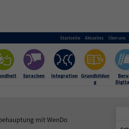
Startseite
Aktuelles
Über uns
undheit
Sprachen
Integration
Grundbildun
Beruf
g
Digit
stbehauptung mit WenDo
Geb