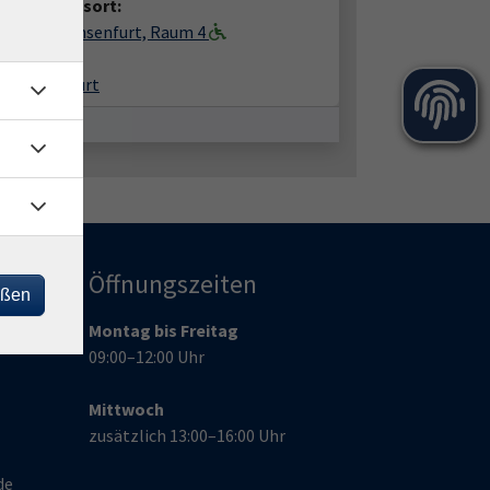
anstaltungsort:
gerhaus Ochsenfurt, Raum 4
hplatz 2
99 Ochsenfurt
Öffnungszeiten
eßen
Montag bis Freitag
09:00–12:00 Uhr
Mittwoch
zusätzlich 13:00–16:00 Uhr
de