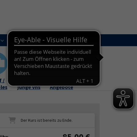
Kursleitungen
Newsletter
Kontakt
Submenu for "Über uns"
Submenu for "Kursleitungen"
 /
Familie /
Online-
ales
junge vhs
Angebote
85,00
€
ühr: