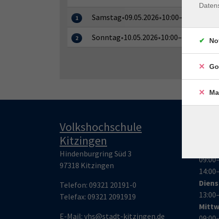
Daten
Samstag
•
09.05.2026
•
10:00–14:45 Uhr
1
Sonntag
•
10.05.2026
•
10:00–14:45 Uhr
2
No
Go
Ma
Volkshochschule
Öff
Kitzingen
Mont
Hindenburgring Süd 3
09:00
97318 Kitzingen
14:00
Dien
Telefon:
09321 20191-0
13:00
Telefax:
09321 209191
9
Mitt
E-Mail:
vhs@stadt-kitzingen.de
09:00