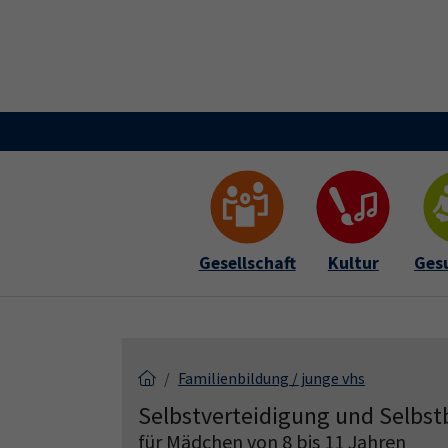
Skip to main content
Skip to page footer
Gesellschaft
Kultur
Ges
Familienbildung / junge vhs
Selbstverteidigung und Selb
für Mädchen von 8 bis 11 Jahren