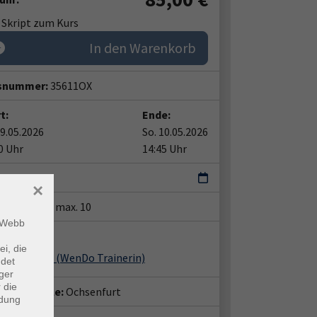
. Skript zum Kurs
In den Warenkorb
snummer:
35611OX
t:
Ende:
09.05.2026
So. 10.05.2026
0 Uhr
14:45 Uhr
al
×
tze:
min. 6 / max. 10
m Webb
ent*in:
ei, die
hard, Silke
(WenDo Trainerin)
ndet
ger
 die
häftsstelle:
Ochsenfurt
ndung