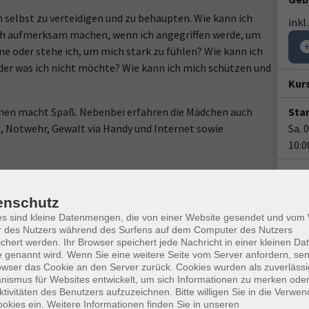
h selbst zu verteidigen und zu behaupten. Wie kann ich
inkl
ich aufmerksam machen, wenn ich angegriffen werde, um
e oder stehe ich, um mich stark zu fühlen? Wie kann ich
er was ich nicht möchte? Wie kann ich mich schützen und
Kur
ernen macht Spaß. Nebenbei erfahren die Mädchen auch
Star
, Notwehr, Gewalt via Handy und Internet sowie
Sa. 
10:0
2-m
enschutz
Plä
es sind kleine Datenmengen, die von einer Website gesendet und vo
Doz
r des Nutzers während des Surfens auf dem Computer des Nutzers
chert werden. Ihr Browser speichert jede Nachricht in einer kleinen Dat
Leon
 genannt wird. Wenn Sie eine weitere Seite vom Server anfordern, se
owser das Cookie an den Server zurück. Cookies wurden als zuverlässi
ismus für Websites entwickelt, um sich Informationen zu merken oder
Gesc
ktivitäten des Benutzers aufzuzeichnen. Bitte willigen Sie in die Verwe
Ort / Raum
okies ein. Weitere Informationen finden Sie in unseren