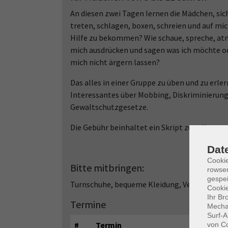
An diesen zwei Tagen lernen die Mädchen, sic
treten, schlagen, boxen, schreien und auf m
Hilfe zu bekommen? Wie schaue, spreche, atm
mich ausdrücken und sagen was ich möchte od
mich nicht ärgern lassen?
Das alles in einer Gruppe zu üben und zu erl
Interessantes über Mobbing, Diskriminierung
Gewaltschutzgesetze.
Die Gebühr beinhaltet ein Skript zum Kurs.
Dat
Cooki
Bitte mitbringen:
rowse
gespei
Turnschuhe, bequeme Kleidung, Verpflegung
Cookie
Ihr Br
Termine
Mechan
Surf-A
#
Termin
von Co