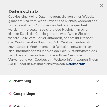
Skip to main content
Skip to page footer
×
Datenschutz
Cookies sind kleine Datenmengen, die von einer Website
gesendet und vom Webb rowser des Nutzers während des
Surfens auf dem Computer des Nutzers gespeichert
werden. Ihr Browser speichert jede Nachricht in einer
kleinen Datei, die Cookie genannt wird. Wenn Sie eine
weitere Seite vom Server anfordern, sendet Ihr Browser
das Cookie an den Server zurück. Cookies wurden als
Vorträge
zuverlässiger Mechanismus für Websites entwickelt, um
Kulturradeln am Main entlang mit
sich Informationen zu merken oder die Surf-Aktivitäten des
Benutzers aufzuzeichnen. Bitte willigen Sie in die
Andrea
Verwendung von Cookies ein. Weitere Informationen finden
Sie in unseren Datenschutzhinweisen.
Datenschutz
Es geht nicht darum, viele Kilometer zurückzulegen
oder neue Geschwindigkeitsrekorde aufzustellen. Mein
Fahrrad besitzt keinen Akku. Es wird also eine
Notwendig
gemütliche Tour.
Die Rundfahrt geht am Main entlang. Über jeden Ort
Google Maps
gibt es viel, sehr viel zu erzählen - bei dieser Tour
möchte ich nur einen kleinen Einblick in die Vielfalt des
Matomo