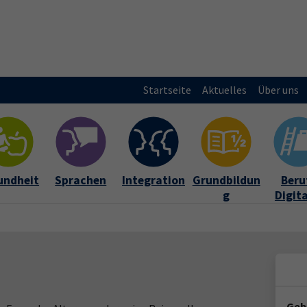
Startseite
Aktuelles
Über uns
undheit
Sprachen
Integration
Grundbildun
Beruf
g
Digit
Geb