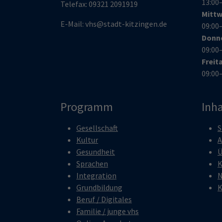
13:00
Telefax:
09321 209191
9
Mitt
E-Mail:
vhs@stadt-kitzingen.de
09:00
Donn
09:00
Freit
09:00
Programm
Inha
Gesellschaft
S
Kultur
A
Gesundheit
Ü
Sprachen
K
Integration
N
Grundbildung
K
Beruf / Digitales
Familie / junge vhs