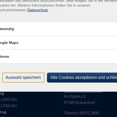
ktivitäten des Benutzers aufzuzeichnen. Bitte willigen Sie in die Verwe
Gesc
okies ein. Weitere Informationen finden Sie in unseren
schutzhinweisen.
Datenschutz
Ver
Bür
Kirc
twendig
971
ogle Maps
tomo
Auswahl speichern
Alle Cookies akzeptieren und schli
nungszeiten
Volkshochschule
Ochsenfurt e.V.
ag
Kirchplatz 2
–12:00 Uhr
97199 Ochsenfurt
–17:00 Uhr
stag
Telefon:
09331 2890