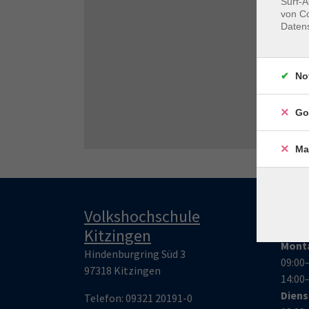
Surf-A
von Co
Daten
No
Go
Ma
Volkshochschule
Öff
Kitzingen
Mont
Hindenburgring Süd 3
09:00
97318 Kitzingen
14:00
Dien
Telefon:
09321 20191-0