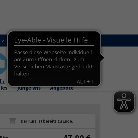
Kursleitungen
Newsletter
Kontakt
Submenu for "Über uns"
Submenu for "Kursleitungen"
 /
Familie /
Online-
ales
junge vhs
Angebote
47,00
€
ühr: