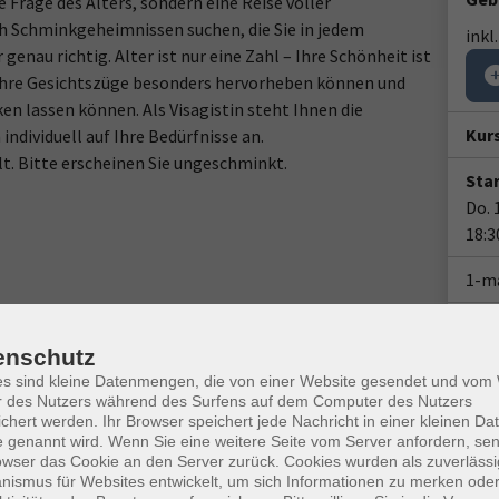
e Frage des Alters, sondern eine Reise voller
ch Schminkgeheimnissen suchen, die Sie in jedem
inkl
genau richtig. Alter ist nur eine Zahl – Ihre Schönheit ist
ie Ihre Gesichtszüge besonders hervorheben können und
ken lassen können. Als Visagistin steht Ihnen die
Kur
individuell auf Ihre Bedürfnisse an.
lt. Bitte erscheinen Sie ungeschminkt.
Star
Do. 
18:3
1-m
Plä
enschutz
Doz
es sind kleine Datenmengen, die von einer Website gesendet und vo
r des Nutzers während des Surfens auf dem Computer des Nutzers
chert werden. Ihr Browser speichert jede Nachricht in einer kleinen Dat
 genannt wird. Wenn Sie eine weitere Seite vom Server anfordern, se
owser das Cookie an den Server zurück. Cookies wurden als zuverlässi
ismus für Websites entwickelt, um sich Informationen zu merken oder