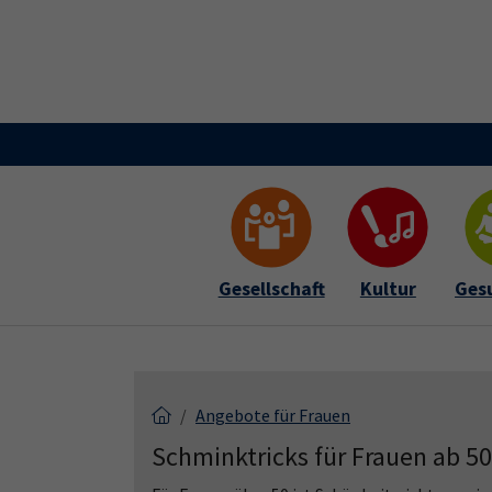
Skip to main content
Skip to page footer
Gesellschaft
Kultur
Ges
Angebote für Frauen
Schminktricks für Frauen ab 50