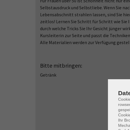
Für Frauen über 50 ist Schönheit nicht nur ein
Selbstausdruck und Selbstliebe. Wenn Sie na
Lebensabschnitt strahlen lassen, sind Sie hier 
zeitlos! Lernen Sie Schritt für Schritt wie S
durch welche Tricks Sie Ihr Gesicht jünger wir
Kursleiterin zur Seite und passt die Techniken 
Alle Materialien werden zur Verfügung gestel
Bitte mitbringen:
Getränk
Dat
Cooki
rowse
gespei
Cookie
Ihr Br
Mechan