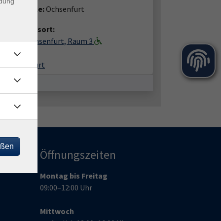
ndung
häftsstelle:
Ochsenfurt
anstaltungsort:
gerhaus Ochsenfurt, Raum 3
hplatz 2
99 Ochsenfurt
eßen
Öffnungszeiten
Montag bis Freitag
09:00–12:00 Uhr
Mittwoch