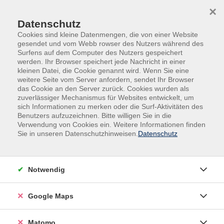
Skip to main content
Skip to page footer
×
Datenschutz
Cookies sind kleine Datenmengen, die von einer Website
gesendet und vom Webb rowser des Nutzers während des
Surfens auf dem Computer des Nutzers gespeichert
werden. Ihr Browser speichert jede Nachricht in einer
kleinen Datei, die Cookie genannt wird. Wenn Sie eine
weitere Seite vom Server anfordern, sendet Ihr Browser
das Cookie an den Server zurück. Cookies wurden als
Sprachen und Verständigung
Spanisch
zuverlässiger Mechanismus für Websites entwickelt, um
Spanisch B1 ab Lektion 6 + Conversación
sich Informationen zu merken oder die Surf-Aktivitäten des
Benutzers aufzuzeichnen. Bitte willigen Sie in die
Verwendung von Cookies ein. Weitere Informationen finden
¿Ya tienes una buena base de español y quieres seguir
Sie in unseren Datenschutzhinweisen.
Datenschutz
dando nuevos pasos? Este curso es ideal para ti si
deseas consolidar tus conocimientos y el uso del
idioma. Practicaremos más intensamente la
Notwendig
conversación con estrategias para hablar de forma
más fluida, espontánea y con mayor riqueza de
Google Maps
vocabulario en una variedad de situaciones cotidianas y
temas más complejos. Revisaremos estructuras claves
de gramática e introduciremos nuevas abriendo así una
Matomo