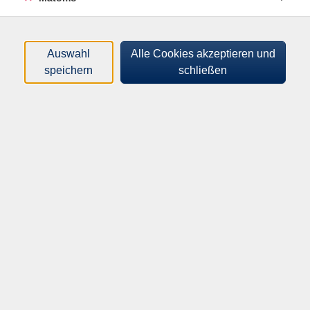
Bitte mitbringen:
Yogamatte, Decke, warme Socken
Auswahl
Alle Cookies akzeptieren und
speichern
schließen
75,00
€
Gebühr:
In den Warenkorb
Kursnummer:
32414OX
Start:
Ende:
Di. 03.03.2026
Di. 09.06.2026
10:00 Uhr
11:15 Uhr
10-mal