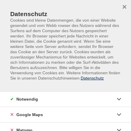
Skip to main content
Skip to page footer
×
Datenschutz
Cookies sind kleine Datenmengen, die von einer Website
gesendet und vom Webb rowser des Nutzers während des
Surfens auf dem Computer des Nutzers gespeichert
werden. Ihr Browser speichert jede Nachricht in einer
kleinen Datei, die Cookie genannt wird. Wenn Sie eine
weitere Seite vom Server anfordern, sendet Ihr Browser
das Cookie an den Server zurück. Cookies wurden als
Gesundheit
Entspannung / Stressbewältigung
zuverlässiger Mechanismus für Websites entwickelt, um
Entspannung / Körpererfahrung
sich Informationen zu merken oder die Surf-Aktivitäten des
Benutzers aufzuzeichnen. Bitte willigen Sie in die
Hatha-Yoga am Morgen
Verwendung von Cookies ein. Weitere Informationen finden
Sie in unseren Datenschutzhinweisen.
Datenschutz
Im Mittelpunkt des Kurses steht eine sanfte und
achtsame Übungspraxis, die Raum zum Nachspüren
und Entspannen bietet. Eine Kombination aus
Notwendig
Bewegungsabläufen, Yogahaltungen (Asana),
Atemübungen (Pranayama) und meditativen
Google Maps
Elementen schenkt Ruhe und Klarheit für den Tag.
Matomo