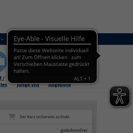
Kursleitungen
Newsletter
Kontakt
Submenu for "Über uns"
Submenu for "Kursleitungen"
 /
Familie /
Online-
ales
junge vhs
Angebote
gebührenfrei