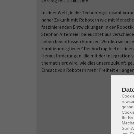
Vortrag mit Diskussion
In einer Welt, in der Technologie rasant voran
naher Zukunft mit Robotern wie mit Menschen
faszinierenden Entwicklungen in der Robotik 
Stephan Altemeier beleuchtet aus verschied
Leben beeinflussen könnten. Werden sie unse
Familienmitglieder? Der Vortrag bietet einen 
Herausforderungen, die mit der Integration v
thematisiert wird, wie dies unsere zukünftige
Einsatz von Robotern mehr Freiheit erlangen
Dat
Cooki
rowse
gespei
Cookie
Ihr Br
Mechan
Surf-A
von Co