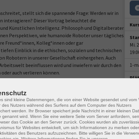
schreitet, stellt sich die spannende Frage: Werden wir in
 interagieren? Dieser Vortrag beleuchtet die
Kur
und Künstlichen Intelligenz. Philosoph und Digitalberater
enen Perspektiven, wie humanoide Roboter unser tägliches
Star
re Freund*innen, Kolleg*innen oder gar
Mi. 
tiefen Einblick in die ethischen, sozialen und technischen
19:0
on Robotern in unserer Gesellschaft einhergehen. Auch
1-m
 Arbeitswelt beeinflussen wird und inwiefern wir durch den
 oder auch verlieren können.
Plä
Doz
enschutz
es sind kleine Datenmengen, die von einer Website gesendet und vo
r des Nutzers während des Surfens auf dem Computer des Nutzers
chert werden. Ihr Browser speichert jede Nachricht in einer kleinen Dat
 genannt wird. Wenn Sie eine weitere Seite vom Server anfordern, se
owser das Cookie an den Server zurück. Cookies wurden als zuverlässi
ismus für Websites entwickelt, um sich Informationen zu merken oder
Gesc
ktivitäten des Benutzers aufzuzeichnen. Bitte willigen Sie in die Verwe
okies ein. Weitere Informationen finden Sie in unseren