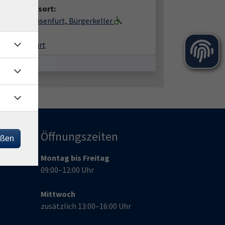
anstaltungsort:
erhaus Ochsenfurt, Bürgerkeller
hplatz 2
99 Ochsenfurt
Öffnungszeiten
eßen
Montag bis Freitag
09:00–12:00 Uhr
Mittwoch
zusätzlich 13:00–16:00 Uhr