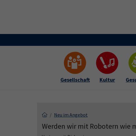
Skip to main content
Skip to page footer
Gesellschaft
Kultur
Ges
Neu im Angebot
Werden wir mit Robotern wie