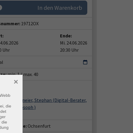
In den Warenkorb
snummer:
19712OX
t:
Ende:
24.06.2026
Mi. 24.06.2026
0 Uhr
20:30 Uhr
al
tze:
min. 1 / max. 40
×
ent*in:
m Webb
Altemeier, Stephan
(Digital-Berater,
ei, die
Philosoph )
ndet
ger
 die
häftsstelle:
Ochsenfurt
ndung