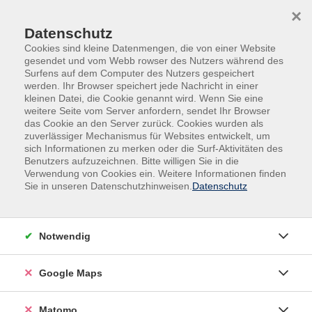
Skip to main content
Skip to page footer
×
Datenschutz
Cookies sind kleine Datenmengen, die von einer Website
gesendet und vom Webb rowser des Nutzers während des
Surfens auf dem Computer des Nutzers gespeichert
werden. Ihr Browser speichert jede Nachricht in einer
kleinen Datei, die Cookie genannt wird. Wenn Sie eine
weitere Seite vom Server anfordern, sendet Ihr Browser
das Cookie an den Server zurück. Cookies wurden als
Vorträge
zuverlässiger Mechanismus für Websites entwickelt, um
Mohnblüte in Franken
sich Informationen zu merken oder die Surf-Aktivitäten des
Benutzers aufzuzeichnen. Bitte willigen Sie in die
Verwendung von Cookies ein. Weitere Informationen finden
Seit einigen Jahren blüht im Creglinger Ortsteil
Sie in unseren Datenschutzhinweisen.
Datenschutz
Sechselbach der Fränkische Blaumohn auf dem Feld.
Familie Christina und Theodor Bender baut neben den
klassischen Feldkulturen den Blaumohn, Leinsamen,
Notwendig
Kichererbsen und Gewürze an. Diese werden ab Hof und
an Bäckereien vermarktet.
Google Maps
Während der Feldführung erklärt Herr Bender den
Anbau der Kulturen und den Mehrwert für die
Matomo