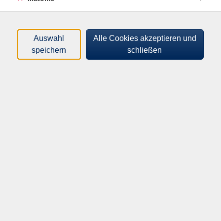
heimische Feldflur. Die Führung ist abhängig von der
Vegetation zu diesem Zeitpunkt.
Mehr erfahren Sie auch unter www.mohn-und
Auswahl
Alle Cookies akzeptieren und
gewuerze.de
speichern
schließen
Anmeldung: Christian Bender, Telefon 07933 203680
oder www.bendermohn-und-gewuerze.de
Anmeldung: siehe Kursbeschreibung
10,00 EUR inkl. Kaffee und Kuchen (vor Ort in bar
zu zahlen)
In den Warenkorb
Kursnummer:
14679CR