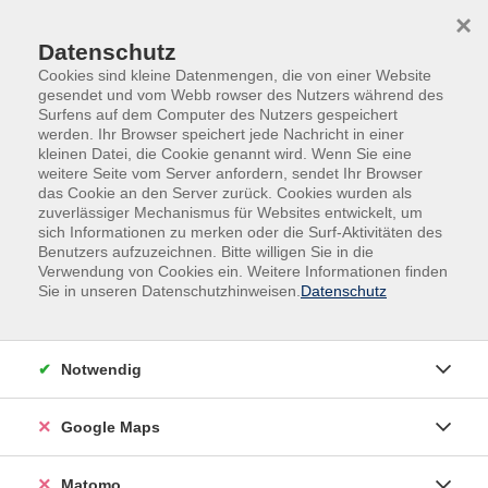
Skip to main content
Skip to page footer
×
Datenschutz
Cookies sind kleine Datenmengen, die von einer Website
gesendet und vom Webb rowser des Nutzers während des
Surfens auf dem Computer des Nutzers gespeichert
werden. Ihr Browser speichert jede Nachricht in einer
kleinen Datei, die Cookie genannt wird. Wenn Sie eine
weitere Seite vom Server anfordern, sendet Ihr Browser
das Cookie an den Server zurück. Cookies wurden als
Neu im Angebot
zuverlässiger Mechanismus für Websites entwickelt, um
Klimawandel durch Sensorik messen
sich Informationen zu merken oder die Surf-Aktivitäten des
Benutzers aufzuzeichnen. Bitte willigen Sie in die
am Beispiel Schau- und Mitmachgarten am
Verwendung von Cookies ein. Weitere Informationen finden
Bollwerk
Sie in unseren Datenschutzhinweisen.
Datenschutz
In Kooperation mit dem Heimatforum der Region
Würzburg
Notwendig
Vortrag mit Diskussion
Google Maps
Wie lassen sich Wetter, Klima und Klimawandel
messen und verständlich einordnen?
Matomo