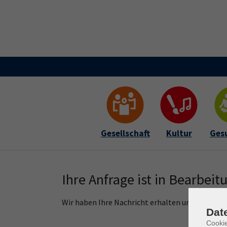
Skip to main content
Skip to page footer
Gesellschaft
Kultur
Ges
Ihre Anfrage ist in Bearbeit
Wir haben Ihre Nachricht erhalten und werden d
Dat
Cooki