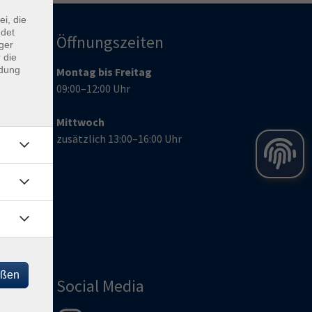
ei, die
ndet
Öffnungszeiten
ger
 die
ndung
Montag bis Freitag
09:00–12:00 Uhr
Mittwoch
zusätzlich 13:00–16:00 Uhr
de
eßen
Social Media