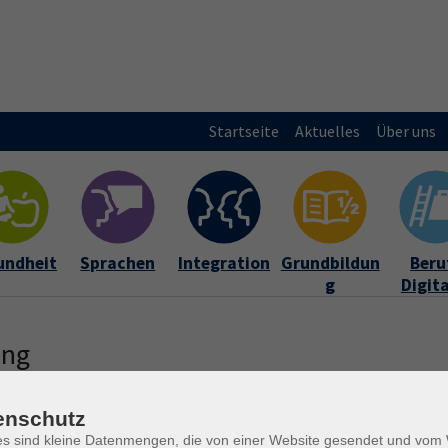
Startseite
Aktuelles
Über uns
undheit
Sprachen
Integration
Grundbildun
Beruf
g
Digit
ung
iese schnellstmöglich bearbeiten.
enschutz
es sind kleine Datenmengen, die von einer Website gesendet und vo