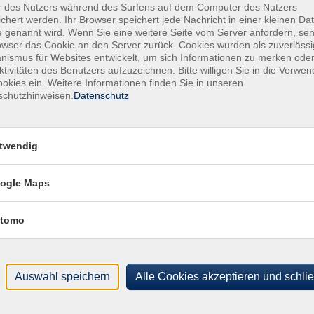
r des Nutzers während des Surfens auf dem Computer des Nutzers
chert werden. Ihr Browser speichert jede Nachricht in einer kleinen Dat
 genannt wird. Wenn Sie eine weitere Seite vom Server anfordern, se
nungszeiten
Volkshochschule
owser das Cookie an den Server zurück. Cookies wurden als zuverlässi
Ochsenfurt e.V.
ismus für Websites entwickelt, um sich Informationen zu merken oder
ktivitäten des Benutzers aufzuzeichnen. Bitte willigen Sie in die Verwe
ag
Kirchplatz 2
okies ein. Weitere Informationen finden Sie in unseren
–12:00 Uhr
schutzhinweisen.
Datenschutz
97199 Ochsenfurt
–17:00 Uhr
stag
Telefon:
09331 2890
–17:00 Uhr
Telefax:
09331 20743
twendig
woch
E-Mail:
info@vhs-ochsenfurt.
–13:00 Uhr
ogle Maps
erstag
–17:00 Uhr
tomo
ag
–13:00 Uhr
Service
Auswahl speichern
Alle Cookies akzeptieren und schli
lte
Downloads
Impressum