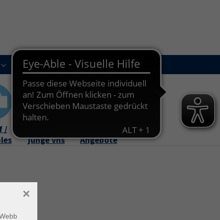
Kursleitungen
Newsletter
Kontakt
Submenu for "Über uns"
Submenu for "Kursleitungen"
 /
Familie /
Online-
ales
junge vhs
Angebote
×
m Webb