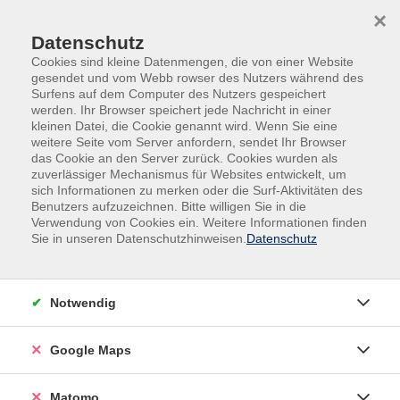
Skip to main content
Skip to page footer
×
Text mit Teaser
Datenschutz
Cookies sind kleine Datenmengen, die von einer Website
gesendet und vom Webb rowser des Nutzers während des
Surfens auf dem Computer des Nutzers gespeichert
Lorem ipsum dolor sit amet,
werden. Ihr Browser speichert jede Nachricht in einer
kleinen Datei, die Cookie genannt wird. Wenn Sie eine
consectetur adipiscing elit.
weitere Seite vom Server anfordern, sendet Ihr Browser
das Cookie an den Server zurück. Cookies wurden als
zuverlässiger Mechanismus für Websites entwickelt, um
Mauris id ipsum ut felis porttitor euismod. Morbi non
sich Informationen zu merken oder die Surf-Aktivitäten des
venenatis augue. Vivamus euismod vehicula arcu. Morbi et
Benutzers aufzuzeichnen. Bitte willigen Sie in die
sem nisl. Praesent non quam non massa aliquet ultricies
Verwendung von Cookies ein. Weitere Informationen finden
Sie in unseren Datenschutzhinweisen.
Datenschutz
gravida vel nisl
Lorem ipsum dolor sit amet, consectetur adipiscing elit.
Proin quis nibh venenatis, finibus sapien id, fringilla dolor.
Notwendig
Aenean euismod arcu nec enim feugiat maximus. Aenean
mollis eros eget elementum vulputate. Mauris fringilla
magna quis condimentum mattis. Proin quis lacus non elit
Google Maps
mollis viverra sed vel orci.
Matomo