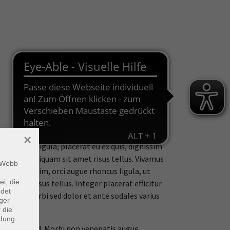
gnissim odio feugiat, ornare massa ut, molestie
×
nteger nisi ligula, placerat eu ex quis, dignissim
ur lorem. Aliquam sit amet risus tellus. Vivamus
m Webb
tum dignissim, orci augue rhoncus ligula, ut
ei, die
esent ac risus tellus. Integer placerat efficitur
ndet
re non. Morbi sed dolor et ante sodales varius
ger
 die
ndung
titor euismod. Morbi non venenatis augue.