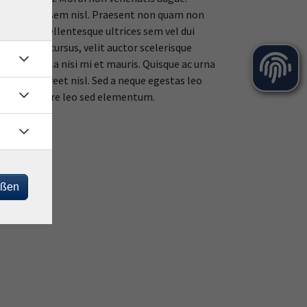
u. Morbi et sem nisl. Praesent non quam non
 vel nisl. Pellentesque ultrices sem vel dui
tum. Fusce cursus, velit auctor scelerisque
, non fringilla nisi mi et mauris. Quisque ac urna
rta, laoreet nisl. Sed a neque egestas leo
citudin ornare leo sed elementum.
eßen