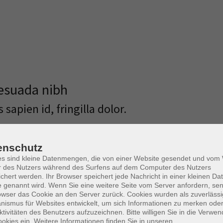
esuada nibh
 sapien id, fringilla dolor.
ng elit. Proin quis nibh
viverra a vitae lacus. Duis di
enean euismod arcu nec enim
velit. Aliquam erat volutpat. I
enschutz
entum vulputate. Mauris
gravida arcu. In nec consectet
es sind kleine Datenmengen, die von einer Website gesendet und vo
quis lacus non elit mollis
pellentesque, velit et fermen
r des Nutzers während des Surfens auf dem Computer des Nutzers
chert werden. Ihr Browser speichert jede Nachricht in einer kleinen Dat
 est efficitur, eget pharetra
sodales sem nulla vel nibh. Pra
 genannt wird. Wenn Sie eine weitere Seite vom Server anfordern, se
imus faucibus sit amet ut
elit, ut malesuada purus posue
owser das Cookie an den Server zurück. Cookies wurden als zuverlässi
 tellus fringilla purus, non
eget sed eros.
ismus für Websites entwickelt, um sich Informationen zu merken oder
ktivitäten des Benutzers aufzuzeichnen. Bitte willigen Sie in die Verwe
itur mauris accumsan,
Mauris id ipsum ut felis port
okies ein. Weitere Informationen finden Sie in unseren