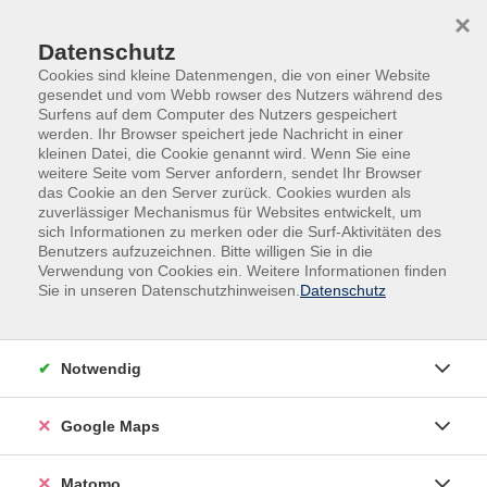
Skip to main content
Skip to page footer
×
Datenschutz
Cookies sind kleine Datenmengen, die von einer Website
gesendet und vom Webb rowser des Nutzers während des
Surfens auf dem Computer des Nutzers gespeichert
werden. Ihr Browser speichert jede Nachricht in einer
kleinen Datei, die Cookie genannt wird. Wenn Sie eine
Demokratie leben
weitere Seite vom Server anfordern, sendet Ihr Browser
das Cookie an den Server zurück. Cookies wurden als
zuverlässiger Mechanismus für Websites entwickelt, um
23.03.2026
sich Informationen zu merken oder die Surf-Aktivitäten des
Benutzers aufzuzeichnen. Bitte willigen Sie in die
Erfahren Sie mehr über unseren Schwerpunkt in diesem Jahr!
Verwendung von Cookies ein. Weitere Informationen finden
Sie in unseren Datenschutzhinweisen.
Datenschutz
Demokratie
ist mehr als
ein politisches
Notwendig
System – sie
lebt vom
Google Maps
Mitmachen,
Mitreden und
Mitgestalten.
Matomo