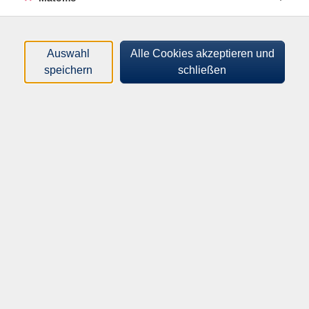
Mit unserem
©Xaver Klaussner_stock.adobe.com
Semesterschwerpunkt „Demokratie leben“ setzten wir ein
Auswahl
Alle Cookies akzeptieren und
Zeichen für Vielfalt, Toleranz und gesellschaftlichen
speichern
schließen
Zusammenhalt.
Freuen Sie sich auf ein abwechslungsreiches Programm mit
Vorträgen, Webinaren und Filmabenden zu diesem Thema.
Gemeinsam beleuchten wir aktuelle gesellschaftliche
Entwicklungen, stärken demokratische Kompetenzen und
schaffen Raum für offenen Austausch.
Hier finden Sie alle Termine im Überblick
Volkshochschule Kitzingen
Hindenburgring Süd 3